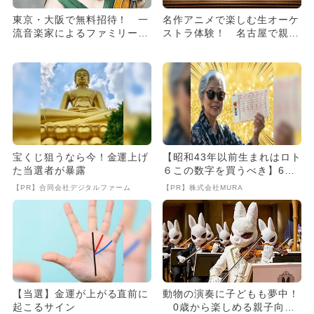
東京・大阪で無料招待！ 一
名作アニメで楽しむ生オーケ
流音楽家によるファミリーコ
ストラ体験！ 名古屋で親子
ンサート
コンサート開催
宝くじ狙うなら今！金運上げ
【昭和43年以前生まれはロト
た当選者が暴露
６この数字を買うべき】6つ
の数字が「完全一致」する
【PR】合同会社デジタルファーム
【PR】株式会社MURA
方...
【当選】金運が上がる直前に
動物の演奏に子どもも夢中！
起こるサイン
0歳から楽しめる親子向け