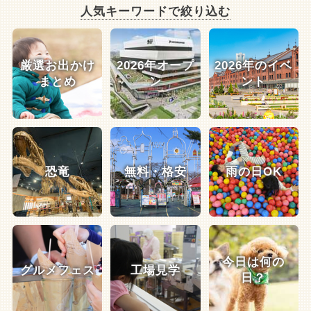
人気キーワードで絞り込む
厳選お出かけ
2026年オープ
2026年のイベ
まとめ
ン
ント
恐竜
無料・格安
雨の日OK
今日は何の
グルメフェス
工場見学
日？