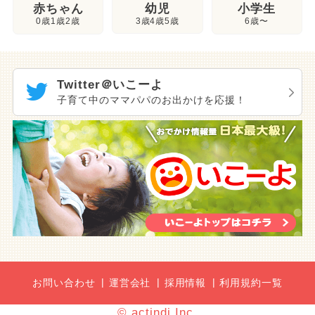
幼児
赤ちゃん
小学生
3歳4歳5歳
0歳1歳2歳
6歳〜
Twitter＠いこーよ
子育て中のママパパのお出かけを応援！
お問い合わせ
運営会社
採用情報
利用規約一覧
© actindi Inc.