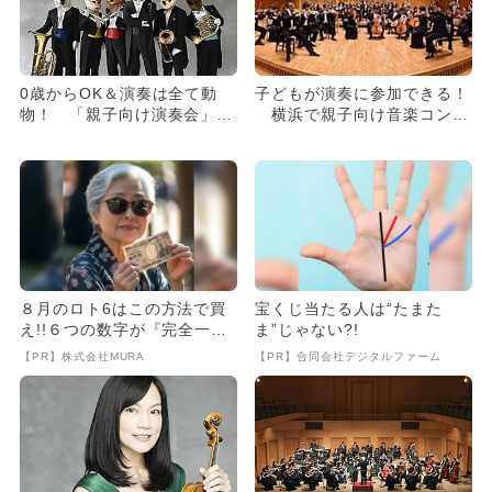
0歳からOK＆演奏は全て動
子どもが演奏に参加できる！
物！ 「親子向け演奏会」招
横浜で親子向け音楽コンサ
待券当たる
ート開催
８月のロト6はこの方法で買
宝くじ当たる人は“たまた
え!!６つの数字が『完全一
ま”じゃない?!
致』する方法
【PR】株式会社MURA
【PR】合同会社デジタルファーム