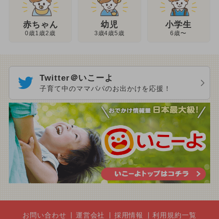
幼児
赤ちゃん
小学生
3歳4歳5歳
0歳1歳2歳
6歳〜
Twitter＠いこーよ
子育て中のママパパのお出かけを応援！
お問い合わせ
運営会社
採用情報
利用規約一覧