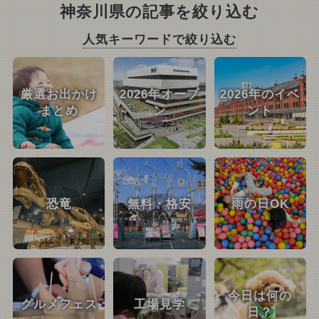
神奈川県の記事を絞り込む
人気キーワードで絞り込む
厳選お出かけ
2026年オープ
2026年のイベ
まとめ
ン
ント
恐竜
無料・格安
雨の日OK
今日は何の
グルメフェス
工場見学
日？