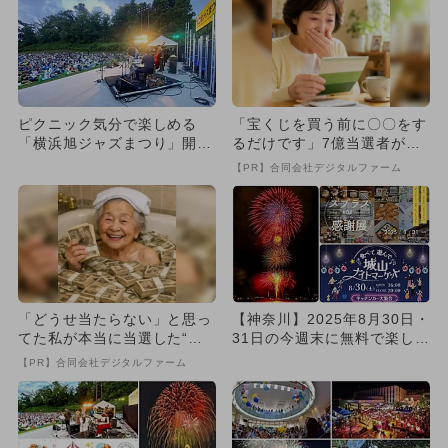
ピクニック気分で楽しめる
「宝くじを買う前に〇〇をす
「横浜旭ジャズまつり」開
るだけです」7億当選者が続
催 子供無料！キッチンカー
出
【PR】合同会社デジタルファーム
も出店
「どうせ当たらない」と思っ
【神奈川】2025年8月30日・
てた私が本当に当選した“買
31日の今週末に無料で楽しめ
い方”がこれ
るイベント9選
【PR】合同会社デジタルファーム