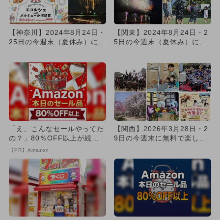
【神奈川】2024年8月24日・
【関東】2024年8月24日・2
25日の今週末（夏休み）に無
5日の今週末（夏休み）に無
料で楽しめるイベント...
料で楽しめるイベント1...
「え、こんなセールやってた
【関西】2026年3月28日・2
の？」80％OFF以上が続々
9日の今週末に無料で楽しめ
登場！Amazonの本気が...
るイベント20選
【PR】Amazon