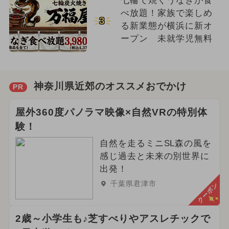
七輪で焼くうなぎが食
べ放題！家族で楽しめ
3
る新業態が横浜に新オ
ープン 未就学児無料
神奈川県近郊のオススメおでかけ
PR
屋外360度パノラマ映像×自然VRの特別体
験！
自然を走るミニSL森の風を
感じ過去と未来の別世界に
出発！
千葉県君津市
クーポン
2歳～小学生も♪芝すべりやアスレチックで