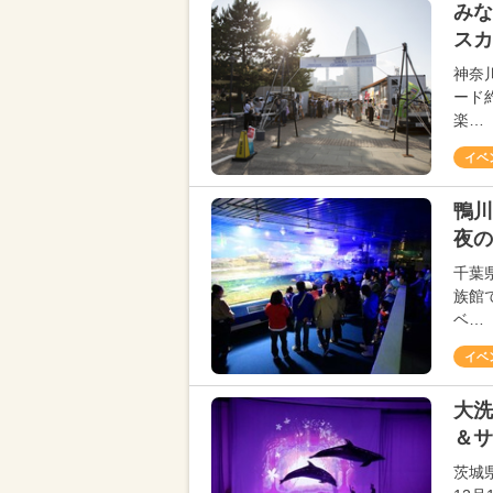
みな
スカ
神奈
ード
楽…
イベ
鴨
夜の
千葉
族館
ベ…
イベ
大洗
＆サ
茨城