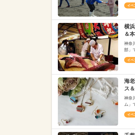
イベ
横浜
＆本
神奈
部」で
イベ
海老
ス＆
神奈
ム」で
イベ