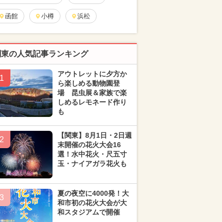
函館
小樽
浜松
関東の人気記事ランキング
アウトレットに夕方か
1
ら楽しめる動物園登
場 昆虫展＆家族で楽
しめるレモネード作り
も
【関東】8月1日・2日週
2
末開催の花火大会16
選！水中花火・尺五寸
玉・ナイアガラ花火も
夏の夜空に4000発！大
3
和市初の花火大会が大
和スタジアムで開催