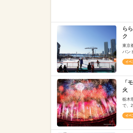
らら
ク 
東京
バン
イベ
「モ
火 
栃木
で、
イベ