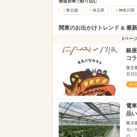
都道府県で絞り込む
東京都
埼玉県
神奈川県
関東のお出かけトレンド & 最
1ページ
銀座
コラ
東京
月3
イベ
電車
品い
東京
るい
の…