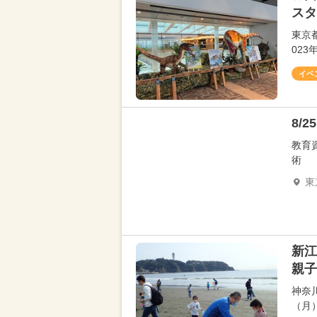
スタ
東京
02
イベ
8/
教育
術
東
新江
親子
神奈
（月