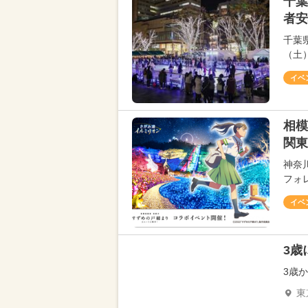
千葉
者安
千葉
（土
イベ
相
関東
神奈
フォレ
イベ
3歳
3歳
東