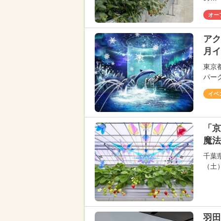
オー
アク
月イ
東京
パーク
イベ
「京
魔法
千葉
（土
羽田