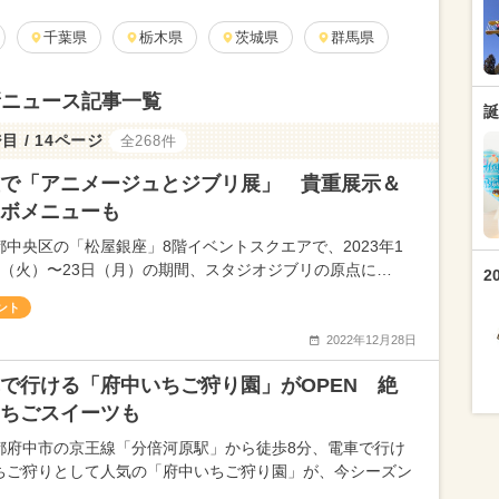
千葉県
栃木県
茨城県
群馬県
新ニュース記事一覧
誕
目 / 14ページ
全268件
で「アニメージュとジブリ展」 貴重展示＆
ボメニューも
都中央区の「松屋銀座」8階イベントスクエアで、2023年1
日（火）〜23日（月）の期間、スタジオジブリの原点に…
2
ント
2022年12月28日
で行ける「府中いちご狩り園」がOPEN 絶
ちごスイーツも
都府中市の京王線「分倍河原駅」から徒歩8分、電車で行け
ちご狩りとして人気の「府中いちご狩り園」が、今シーズン