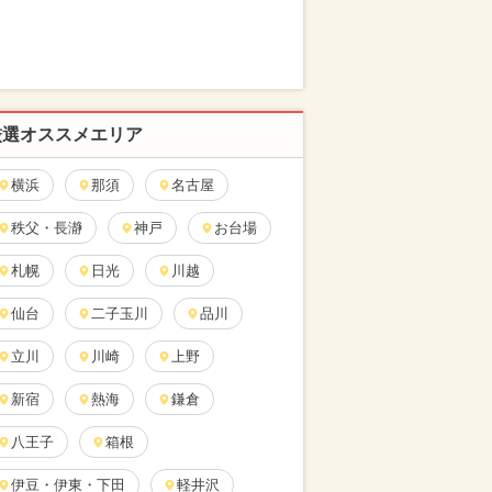
厳選オススメエリア
横浜
那須
名古屋
秩父・長瀞
神戸
お台場
札幌
日光
川越
仙台
二子玉川
品川
立川
川崎
上野
新宿
熱海
鎌倉
八王子
箱根
伊豆・伊東・下田
軽井沢