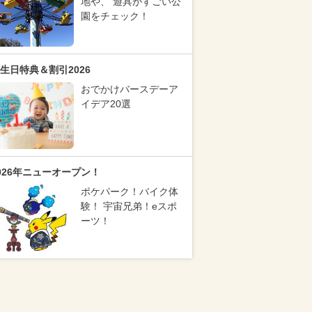
地や、 遊具がすごい公
園をチェック！
生日特典＆割引2026
おでかけバースデーア
イデア20選
026年ニューオープン！
ポケパーク！バイク体
験！ 宇宙兄弟！eスポ
ーツ！