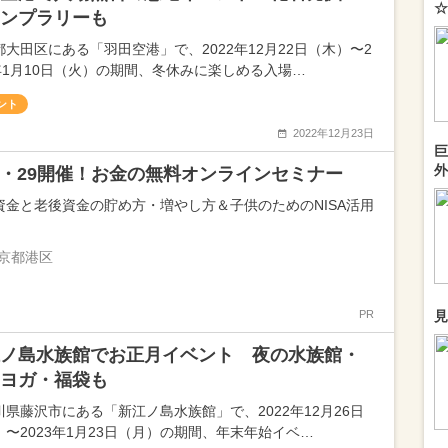
☆
ンプラリーも
都大田区にある「羽田空港」で、2022年12月22日（木）〜2
3年1月10日（火）の期間、冬休みに楽しめる入場…
ント
2022年12月23日
巨
外
25・29開催！お金の無料オンラインセミナー
資金と老後資金の貯め方・増やし方＆子供のためのNISA活用
京都港区
PR
見
ノ島水族館でお正月イベント 夜の水族館・
ヨガ・福袋も
川県藤沢市にある「新江ノ島水族館」で、2022年12月26日
）〜2023年1月23日（月）の期間、年末年始イベ…