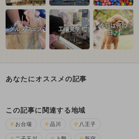
今日は何の
グルメフェス
工場見学
日？
あなたにオススメの記事
この記事に関連する地域
お台場
品川
八王子
二子玉川
上野
新宿