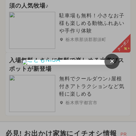
須の人気牧場♪
駐車場も無料！小さなお子
様も楽しめる動物ふれあい
や手作り体験
栃木県那須郡那須町
クーポン
×
入場無料！さらに無料で楽しめる水遊びス
ポットが新登場
無料でクールダウン♪屋根
付きアトラクションなど気
軽に楽しめる
栃木県宇都宮市
必見! お出かけ家族にイチオシ情報
PR