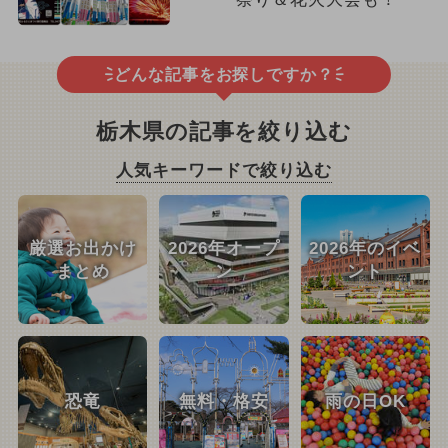
どんな記事をお探しですか？
栃木県の記事を絞り込む
人気キーワードで絞り込む
厳選お出かけ
2026年オープ
2026年のイベ
まとめ
ン
ント
恐竜
無料・格安
雨の日OK