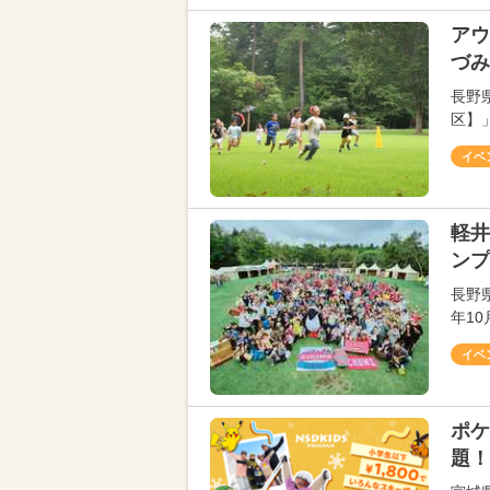
アウ
づみ
長野
区】」
イベ
軽井
ンプ
長野
年1
イベ
ポケ
題！