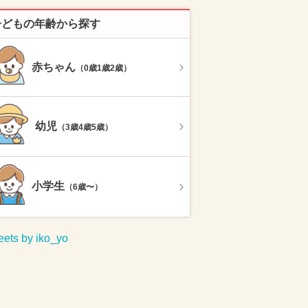
子どもの年齢から探す
赤ちゃん
（0歳1歳2歳）
幼児
（3歳4歳5歳）
小学生
（6歳〜）
ets by iko_yo