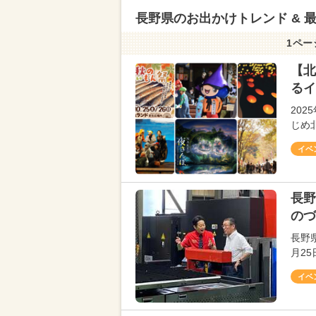
長野県のお出かけトレンド & 
1ペー
【北
るイ
202
じめ
イベ
長野
のづ
長野
月25日
イベ