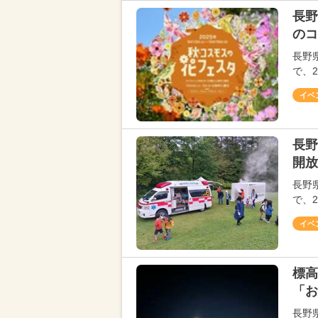
長野
のコ
長野
で、2
イベ
長野
開放
長野
で、
イベ
標高
「お
長野