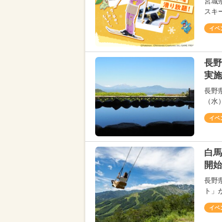
宮城
スキ
イベ
長野
実施
長野
（水
イベ
白馬
開始
長野
ト」
イベ