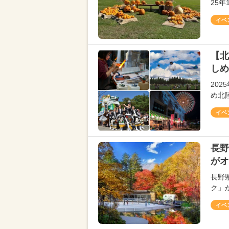
25
イベ
【北
しめ
20
め北
イベ
長野
がオ
長野
ク」
イベ