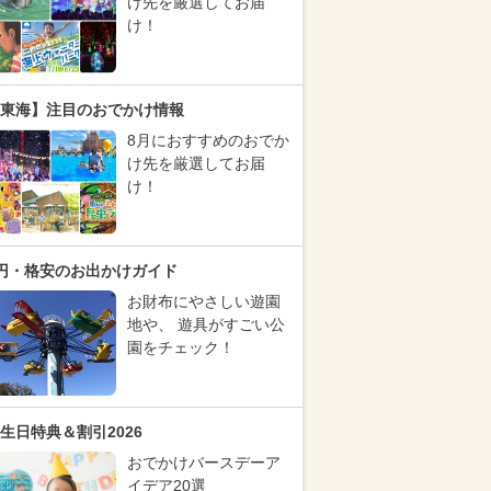
け先を厳選してお届
け！
東海】注目のおでかけ情報
8月におすすめのおでか
け先を厳選してお届
け！
円・格安のお出かけガイド
お財布にやさしい遊園
地や、 遊具がすごい公
園をチェック！
生日特典＆割引2026
おでかけバースデーア
イデア20選