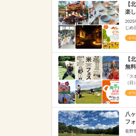
【北
楽し
202
じめ
イベ
【北
無料
「スポ
（日
イベ
八ヶ
フォ
長野