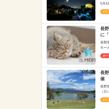
0月
イベ
長野
に「
長野県
モー
オー
長野
催 
長野
（日
イベ