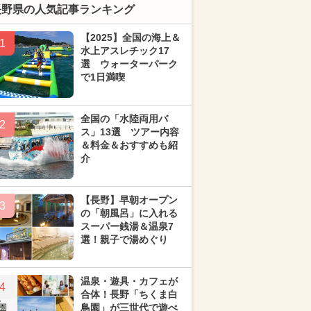
長野県の人気記事ランキング
【2025】全国の海上＆
1
水上アスレチック17
選 ウォーターパーク
で1日満喫
全国の「水陸両用バ
2
ス」13選 ツアー内容
＆料金＆おすすめも紹
介
【長野】早朝オープン
3
の「朝風呂」に入れる
スーパー銭湯＆温泉7
選！親子で湯めぐり
温泉・遊具・カフェが
4
合体！長野「ちくま白
鳥園」が三世代で遊べ