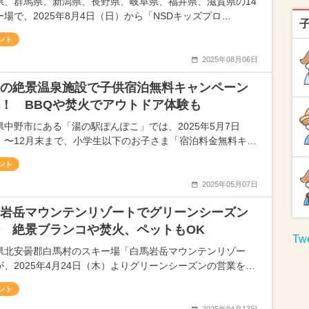
県、群馬県、新潟県、長野県、岐阜県、福井県、滋賀県の14
ー場で、2025年8月4日（日）から「NSDキッズプロ…
ント
2025年08月06日
の絶景温泉施設で子供宿泊無料キャンペーン
！ BBQや焚火でアウトドア体験も
県中野市にある「湯の駅ぽんぽこ」では、2025年5月7日
）〜12月末まで、小学生以下のお子さま「宿泊料金無料キ…
ント
2025年05月07日
岩岳マウンテンリゾートでグリーンシーズン
 絶景ブランコや焚火、ペットもOK
Twe
県北安曇郡白馬村のスキー場「白馬岩岳マウンテンリゾー
が、2025年4月24日（木）よりグリーンシーズンの営業を…
ント