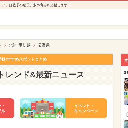
ーよ」は親子の成長、夢の育みを応援します！
ト
北陸･甲信越
長野県
別おすすめスポットまとめ
トレンド&最新ニュース
8
ン・
イベント・
アル
キャンペーン
【