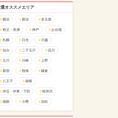
厳選オススメエリア
横浜
那須
名古屋
秩父・長瀞
神戸
お台場
札幌
日光
川越
仙台
二子玉川
品川
立川
川崎
上野
新宿
熱海
鎌倉
八王子
箱根
伊豆・伊東・下田
軽井沢
函館
小樽
浜松