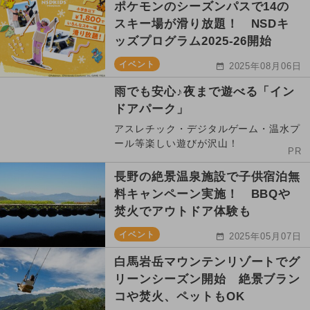
ポケモンのシーズンパスで14の
スキー場が滑り放題！ NSDキ
ッズプログラム2025-26開始
イベント
2025年08月06日
雨でも安心♪夜まで遊べる「イン
ドアパーク」
アスレチック・デジタルゲーム・温水プ
ール等楽しい遊びが沢山！
PR
長野の絶景温泉施設で子供宿泊無
料キャンペーン実施！ BBQや
焚火でアウトドア体験も
イベント
2025年05月07日
白馬岩岳マウンテンリゾートでグ
リーンシーズン開始 絶景ブラン
コや焚火、ペットもOK