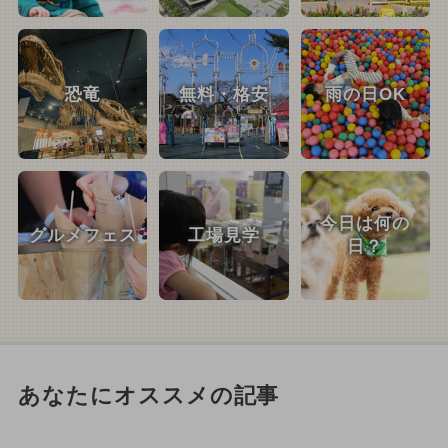
恐竜
無料・格安
雨の日OK
今日は何の
グルメフェス
工場見学
日？
あなたにオススメの記事