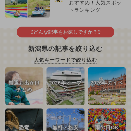
おすすめ！人気スポッ
トランキング
どんな記事をお探しですか？
新潟県の記事を絞り込む
人気キーワードで絞り込む
厳選お出かけ
2026年オープ
2026年のイベ
まとめ
ン
ント
恐竜
無料・格安
雨の日OK