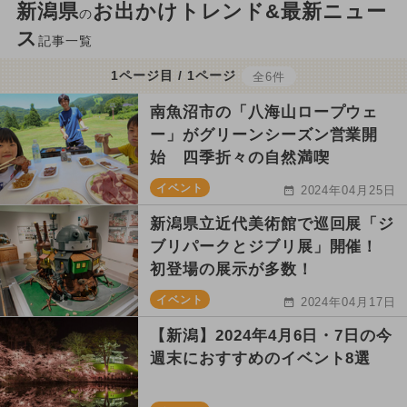
新潟県
お出かけトレンド&最新ニュー
の
ス
記事一覧
1ページ目 / 1ページ
全6件
南魚沼市の「八海山ロープウェ
ー」がグリーンシーズン営業開
始 四季折々の自然満喫
イベント
2024年04月25日
新潟県立近代美術館で巡回展「ジ
ブリパークとジブリ展」開催！
初登場の展示が多数！
イベント
2024年04月17日
【新潟】2024年4月6日・7日の今
週末におすすめのイベント8選