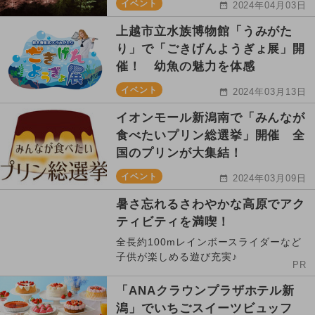
イベント
2024年04月03日
上越市立水族博物館「うみがた
り」で「ごきげんようぎょ展」開
催！ 幼魚の魅力を体感
イベント
2024年03月13日
イオンモール新潟南で「みんなが
食べたいプリン総選挙」開催 全
国のプリンが大集結！
イベント
2024年03月09日
暑さ忘れるさわやかな高原でアク
ティビティを満喫！
全長約100mレインボースライダーなど
子供が楽しめる遊び充実♪
PR
「ANAクラウンプラザホテル新
潟」でいちごスイーツビュッフ