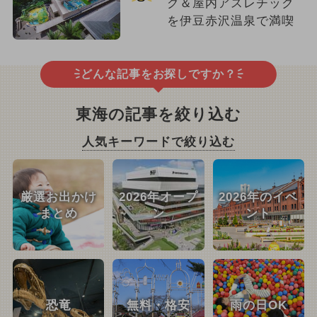
グ＆屋内アスレチック
を伊豆赤沢温泉で満喫
どんな記事をお探しですか？
東海の記事を絞り込む
人気キーワードで絞り込む
厳選お出かけ
2026年オープ
2026年のイベ
まとめ
ン
ント
恐竜
無料・格安
雨の日OK