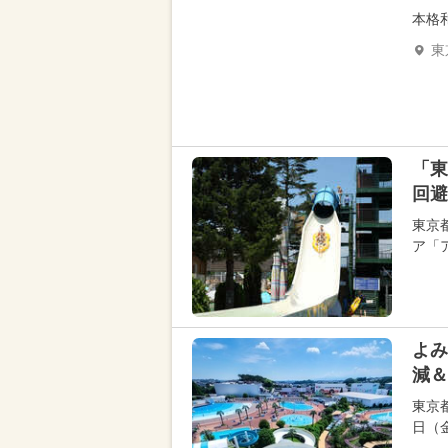
本格
東
「東
回避
東京
ア「
よみ
減＆
東京
日（