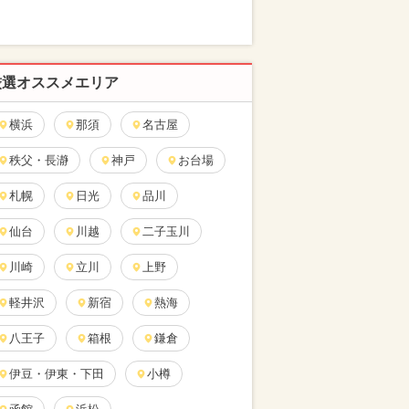
厳選オススメエリア
横浜
那須
名古屋
秩父・長瀞
神戸
お台場
札幌
日光
品川
仙台
川越
二子玉川
川崎
立川
上野
軽井沢
新宿
熱海
八王子
箱根
鎌倉
伊豆・伊東・下田
小樽