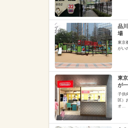
品川
場 
東京
がい
東京
が一
子供
区）
オ…