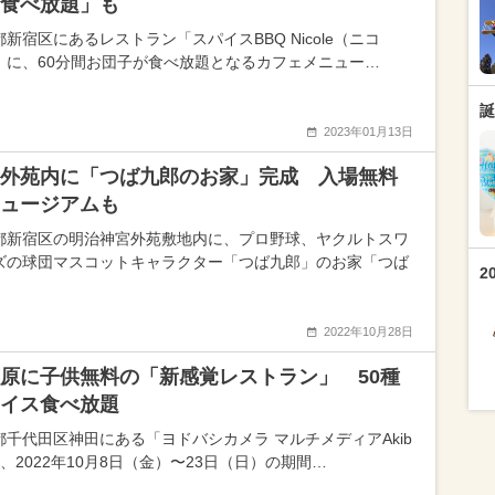
食べ放題」も
新宿区にあるレストラン「スパイスBBQ Nicole（ニコ
」に、60分間お団子が食べ放題となるカフェメニュー…
誕
2023年01月13日
外苑内に「つば九郎のお家」完成 入場無料
ュージアムも
都新宿区の明治神宮外苑敷地内に、プロ野球、ヤクルトスワ
ズの球団マスコットキャラクター「つば九郎」のお家「つば
2
2022年10月28日
原に子供無料の「新感覚レストラン」 50種
イス食べ放題
都千代田区神田にある「ヨドバシカメラ マルチメディアAkib
、2022年10月8日（金）〜23日（日）の期間…