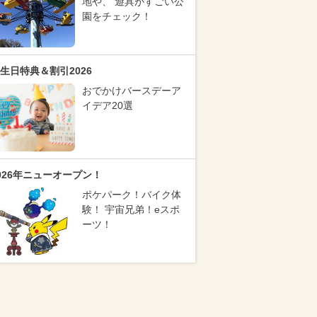
地や、 遊具がすごい公
園をチェック！
生日特典＆割引2026
おでかけバースデーア
イデア20選
026年ニューオープン！
ポケパーク！バイク体
験！ 宇宙兄弟！eスポ
ーツ！