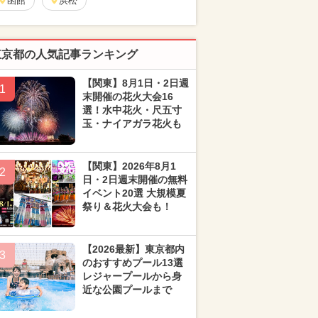
函館
浜松
東京都の人気記事ランキング
【関東】8月1日・2日週
1
末開催の花火大会16
選！水中花火・尺五寸
玉・ナイアガラ花火も
【関東】2026年8月1
2
日・2日週末開催の無料
イベント20選 大規模夏
祭り＆花火大会も！
【2026最新】東京都内
3
のおすすめプール13選
レジャープールから身
近な公園プールまで