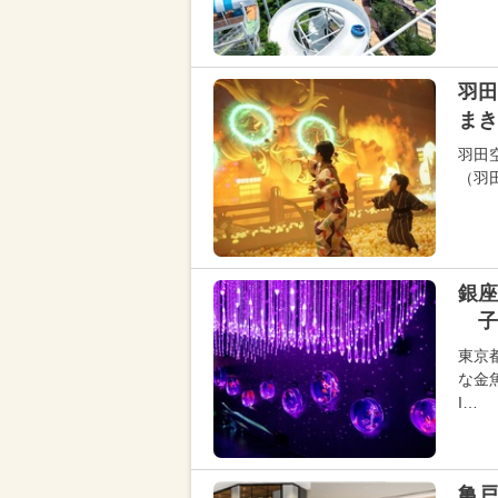
羽田
まき
羽田空
（羽
銀座
子
東京
な金
I…
亀戸