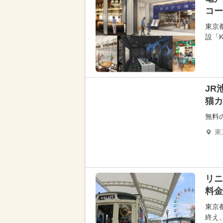
コー
東京
設「K
JR
猫カ
無料
東
リニ
料金
東京
終え