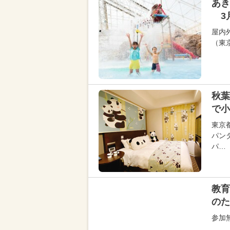
あき
3
屋内
（東
秋葉
で小
東京
パン
パ…
教育
のた
参加