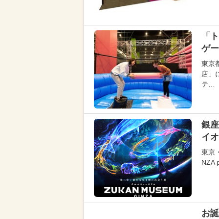
「ト
ゲー
東京
店」
テ…
銀座
イオ
東京・
NZA
お誕