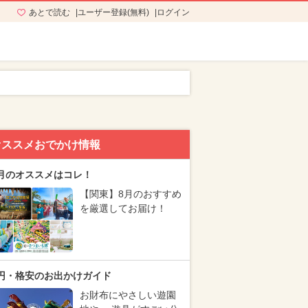
あとで読む
ユーザー登録(無料)
ログイン
オススメおでかけ情報
月のオススメはコレ！
【関東】8月のおすすめ
を厳選してお届け！
円・格安のお出かけガイド
お財布にやさしい遊園