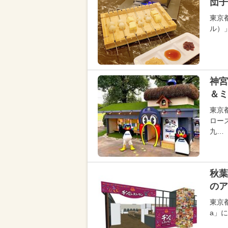
団子
東京都
ル）
神宮
＆ミ
東京
ロー
九…
秋葉
のア
東京
a」に