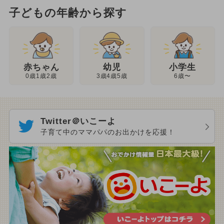
子どもの年齢から探す
幼児
赤ちゃん
小学生
3歳4歳5歳
0歳1歳2歳
6歳〜
Twitter＠いこーよ
子育て中のママパパのお出かけを応援！