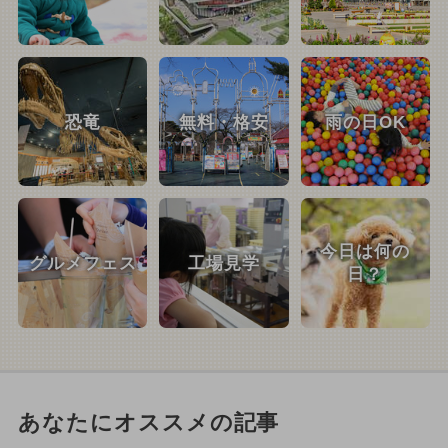
恐竜
無料・格安
雨の日OK
今日は何の
グルメフェス
工場見学
日？
あなたにオススメの記事