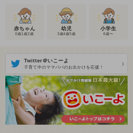
幼児
赤ちゃん
小学生
3歳4歳5歳
0歳1歳2歳
6歳〜
Twitter＠いこーよ
子育て中のママパパのお出かけを応援！