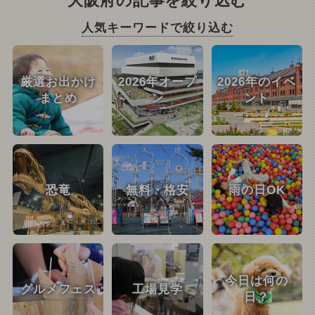
大阪府の記事を絞り込む
人気キーワードで絞り込む
厳選お出かけ
2026年オープ
2026年のイベ
まとめ
ン
ント
恐竜
無料・格安
雨の日OK
今日は何の
グルメフェス
工場見学
日？