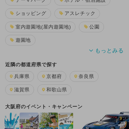
テーマパーク
ホテル・宿泊施設
ショッピング
アスレチック
室内遊園地(屋内遊園地)
公園
遊園地
BBQ(バーベキュー)
キャンプ
近隣の都道府県で探す
電車・鉄道
兵庫県
京都府
奈良県
キッズカフェ・親子カフェ
プール
滋賀県
和歌山県
温泉・スパ
動物園
科学館
大阪府のイベント・キャンペーン
博物館
スケート
植物園
水族館
空港・飛行機