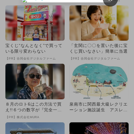
【PR】合同会社デジタルファーム
宝くじ“なんとなく”で買って
「玄関に〇〇を置いた後に宝
いる限り変わらない
くじ買いなさい」簡単に当選
【PR】合同会社デジタルファーム
【PR】合同会社デジタルファーム
８月のロト6はこの方法で買
泉南市に関西最大級レクリエ
え!!６つの数字が『完全一
ーション施設誕生 アスレチ
致』する方法
ックも！
【PR】株式会社MURA