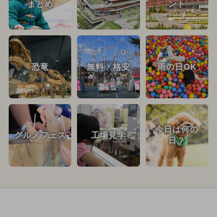
まとめ
ン
ント
恐竜
無料・格安
雨の日OK
今日は何の
グルメフェス
工場見学
日？