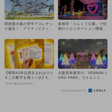
関西最大級の空中アスレチッ
泉南市「りんくう公園」で恒
ク誕生！ アクティビティは
例のイルミネーション開催
100以上
観覧無料
【昭和43年以前生まれはロト
大阪府泉南市の「SENNAN L
６この数字を買うべき】6つ
ONG PARK」でイルミイベ
の数字が「完全一致」する
ント！ カラフルな...
【PR】株式会社MURA
方...
Recommended by