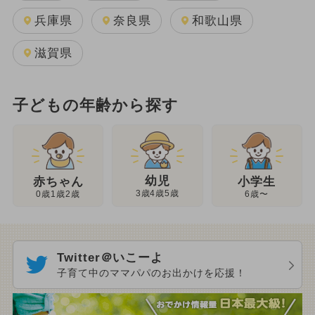
兵庫県
奈良県
和歌山県
滋賀県
子どもの年齢から探す
幼児
赤ちゃん
小学生
3歳4歳5歳
0歳1歳2歳
6歳〜
Twitter＠いこーよ
子育て中のママパパのお出かけを応援！