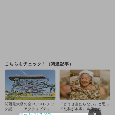
こちらもチェック！（関連記事）
関西最大級の空中アスレチッ
「どうせ当たらない」と思っ
ク誕生！ アクティビティは
てた私が本当に当選した“買
×
100以上
い方”がこれ