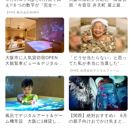
え!!６つの数字が『完全一
宿「今昔荘 弁天町 屋上庭園
致』する方法
別邸」が新オープン！
【PR】株式会社MURA
大阪市に人気貸切宿OPEN
「どうせ当たらない」と思っ
大観覧車ビュー＆デジタルア
てた私が本当に当選した“買
ート風呂も
い方”がこれ
【PR】合同会社デジタルファーム
風呂でデジタルアート＆ゲー
【関西】絶対おすすめ♪ 6月
ム機常設 大阪に1棟貸し切
の親子向けおでかけ先まと
り宿OPEN
め！