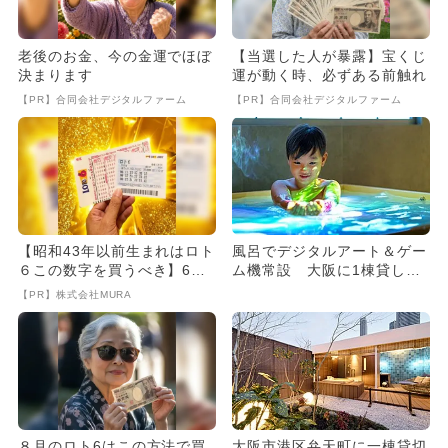
老後のお金、今の金運でほぼ
【当選した人が暴露】宝くじ
決まります
運が動く時、必ずある前触れ
【PR】合同会社デジタルファーム
【PR】合同会社デジタルファーム
【昭和43年以前生まれはロト
風呂でデジタルアート＆ゲー
６この数字を買うべき】6つ
ム機常設 大阪に1棟貸し切
の数字が「完全一致」する
り宿OPEN
【PR】株式会社MURA
方...
８月のロト6はこの方法で買
大阪市港区弁天町に一棟貸切