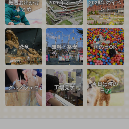
厳選お出かけ
2026年オープ
2026年のイベ
まとめ
ン
ント
恐竜
無料・格安
雨の日OK
今日は何の
グルメフェス
工場見学
日？