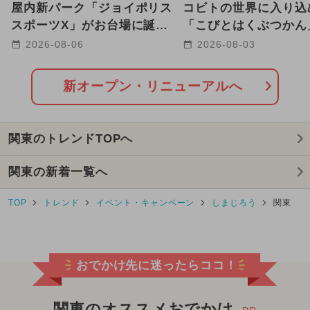
屋内新パーク「ジョイポリス
コビトの世界に入り込
2026年8月のイベント
スポーツX」がお台場に誕
「こびとはくぶつかん
生！ ARやトランポリンで
玉に8/12グランドオ
2026-08-06
2026-08-03
2024年7月のイベント
遊べる
定
2026年7月のイベント
新オープン・リニューアルへ
2026年2月のイベント
関東のトレンドTOPへ
2025年10月のイベント
関東の新着一覧へ
2024年3月のイベント
TOP
トレンド
イベント・キャンペーン
しまじろう
関東
2024年4月のイベント
クリスマス
2025年8月のイベント
おでかけ先に迷ったらココ！
2024年5月のイベント
2025年3月のイベント
ワークショップ
関東のオススメおでかけ