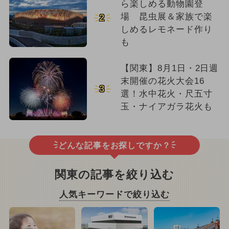
ら楽しめる動物園登
場 昆虫展＆家族で楽
2
しめるレモネード作り
も
【関東】8月1日・2日週
末開催の花火大会16
3
選！水中花火・尺五寸
玉・ナイアガラ花火も
どんな記事をお探しですか？
関東の記事を絞り込む
人気キーワードで絞り込む