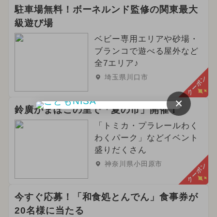
2026年4月のイベント
駐車場無料！ボーネルンド監修の関東最大
級遊び場
2024年10月のイベント
ベビー専用エリアや砂場・
2025年5月のイベント
ブランコで遊べる屋外など
全7エリア♪
2025年1月のイベント
埼玉県川口市
クーポン
2025年2月のイベント
×
鈴廣かまぼこの里で「夏の市」開催！
夏休み（日帰り）
「トミカ・プラレールわく
わくパーク」などイベント
2026年6月のイベント
盛りだくさん
2025年4月のイベント
神奈川県小田原市
クーポン
2024年2月のイベント
今すぐ応募！「和食処とんでん」食事券が
2024年6月のイベント
春休み
20名様に当たる