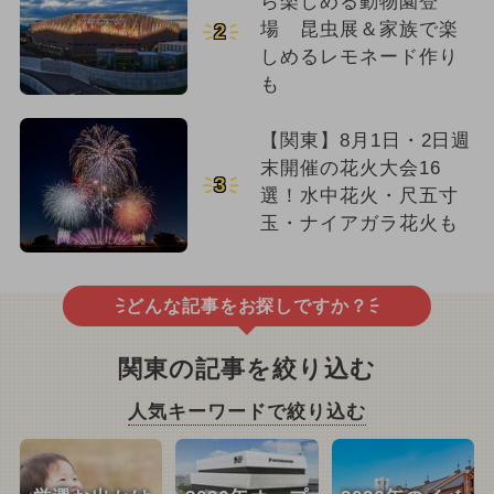
ら楽しめる動物園登
場 昆虫展＆家族で楽
2
しめるレモネード作り
も
【関東】8月1日・2日週
末開催の花火大会16
3
選！水中花火・尺五寸
玉・ナイアガラ花火も
どんな記事をお探しですか？
関東の記事を絞り込む
人気キーワードで絞り込む