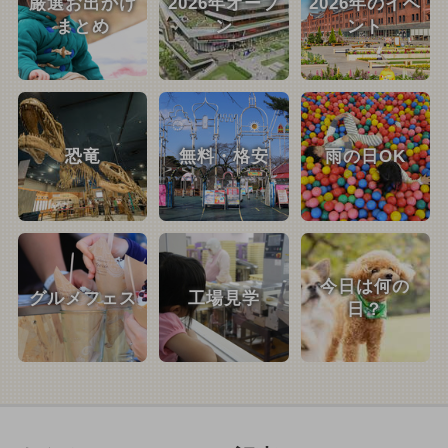
厳選お出かけ
2026年オープ
2026年のイベ
まとめ
ン
ント
恐竜
無料・格安
雨の日OK
今日は何の
グルメフェス
工場見学
日？