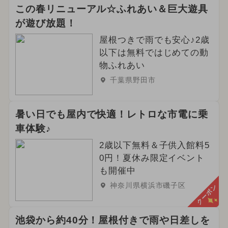
2026年3月のイベント
この春リニューアル☆ふれあい＆巨大遊具
が遊び放題！
イルミネーション
屋根つきで雨でも安心♪2歳
2024年12月のイベント
以下は無料ではじめての動
物ふれあい
2026年5月のイベント
千葉県野田市
2025年9月のイベント
暑い日でも屋内で快適！レトロな市電に乗
2024年9月のイベント
車体験♪
2025年7月のイベント
2歳以下無料＆子供入館料5
0円！夏休み限定イベント
2026年4月のイベント
も開催中
神奈川県横浜市磯子区
クーポン
2024年10月のイベント
2025年5月のイベント
池袋から約40分！屋根付きで雨や日差しを