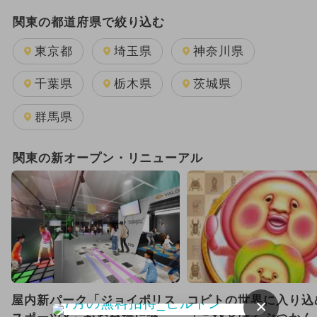
2024年のイベント
関東の都道府県で絞り込む
週末イベント関東パック
夏休み
東京都
埼玉県
神奈川県
日帰り
雨の日OK
キャラクター
千葉県
栃木県
茨城県
GW(ゴールデンウィーク)
群馬県
2025年11月のイベント
関東の新オープン・リニューアル
2026年1月のイベント
2025年12月のイベント
2026年8月のイベント
2024年7月のイベント
屋内新パーク「ジョイポリス
コビトの世界に入り込
×
2026年7月のイベント