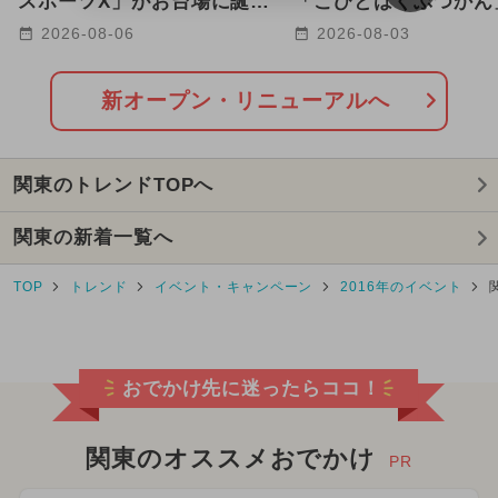
スポーツX」がお台場に誕
「こびとはくぶつかん
生！ ARやトランポリンで
玉に8/12グランドオ
2026-08-06
2026-08-03
2026年2月のイベント
遊べる
定
2025年10月のイベント
新オープン・リニューアルへ
2024年3月のイベント
関東のトレンドTOPへ
2024年4月のイベント
クリスマス
関東の新着一覧へ
2025年8月のイベント
TOP
トレンド
イベント・キャンペーン
2016年のイベント
2024年5月のイベント
2025年3月のイベント
ワークショップ
おでかけ先に迷ったらココ！
2024年8月のイベント
2024年11月のイベント
関東のオススメおでかけ
PR