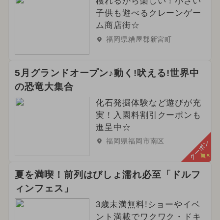
2024年4月のイベント
穫れるから楽しい！小さい
子供も遊べるクレーンゲー
2026年2月のイベント
ム商店街☆
福岡県糟屋郡新宮町
2026年3月のイベント
クリスマス
2025年6月のイベント
5月グランドオープン♪動く!吠える!世界中
の恐竜大集合
イルミネーション
職業体験
化石発掘体験など遊びが充
春休み
2024年5月のイベント
実！入園料割引クーポンも
進呈中☆
2026年4月のイベント
福岡県福岡市南区
クーポン
2023年12月のイベント
夏を満喫！前列はびしょ濡れ必至「ドルフ
2026年6月のイベント
ィンフェス」
3歳未満無料!ショーやイベ
2024年6月のイベント
ント満載でワクワク・ドキ