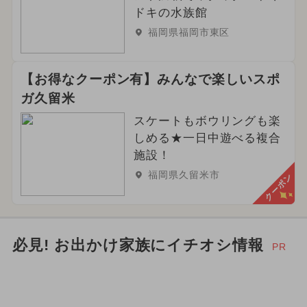
夏休み（日帰り）
ドキの水族館
福岡県福岡市東区
ご当地グルメ・限定メニュー
2024年1月のイベント
グルメフェス
【お得なクーポン有】みんなで楽しいスポ
ガ久留米
2026年9月のイベント
アート
スケートもボウリングも楽
しめる★一日中遊べる複合
施設！
福岡県久留米市
クーポン
必見! お出かけ家族にイチオシ情報
PR