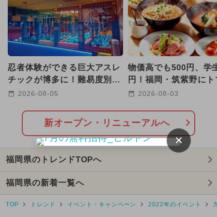
2025年8月のイベント
GW(ゴールデンウィーク)
2026年7月のイベント
忍者体験ができる巨大アスレ
物価高でも500円、学生
2025年7月のイベント
チックが博多に！難易度別コ
円！福岡・筑紫野にト
ースで子供も大人も本気で挑
ーメン三味が9号店オ
2026-08-05
2026-08-03
2025年10月のイベント
戦
2025年3月のイベント
新オープン・リニューアルへ
×
2025年4月のイベント
福岡県のトレンドTOPへ
2024年9月のイベント
福岡県の新着一覧へ
2024年11月のイベント
TOP
トレンド
イベント・キャンペーン
2022年のイベント
2025年5月のイベント