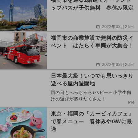
福岡市を巡る2階建てオープント
ップバスが子供無料 春休み限定
2022年03月24日
福岡市の商業施設で無料の防災イ
ベント はたらく車両が大集合！
2022年03月23日
日本最大級！いつでも思いっきり
遊べる屋内遊園地
雨の日もへっちゃら♪ベビー～小学生向
けの遊びが盛りだくさん！
PR
東京・福岡の「カービィカフェ」
で春メニュー 春休みやGWに最
適