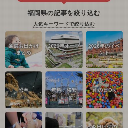
福岡県の記事を絞り込む
人気キーワードで絞り込む
厳選お出かけ
2026年オープ
2026年のイベ
まとめ
ン
ント
恐竜
無料・格安
雨の日OK
今日は何の