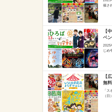
20
催さ
【中
ベン
20
じめ
【広
無料
「スポ
（日