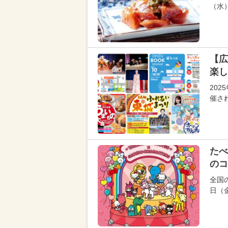
（水
【広
楽し
202
催さ
たべ
のコ
全国の
日（