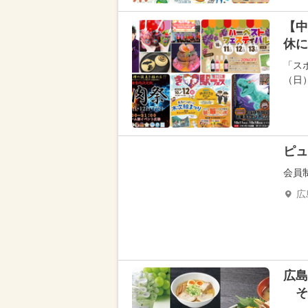
【中
休に
「スポ
（日
ピュ
会員
広
広島
そ