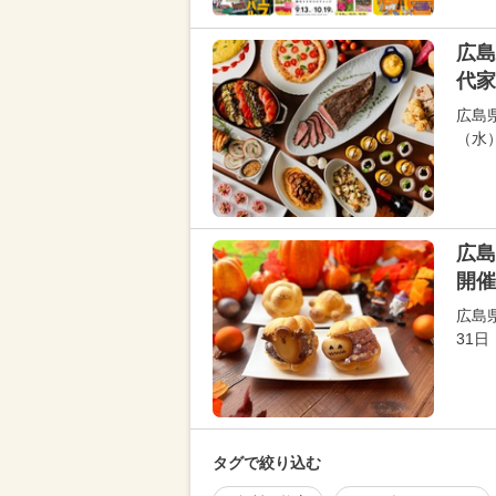
広島
代家
広島
（水
広島
開催
広島
31
タグで絞り込む