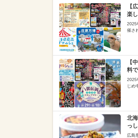
【広
楽し
202
催さ
【中
料で
202
じめ
北海
っし
広島