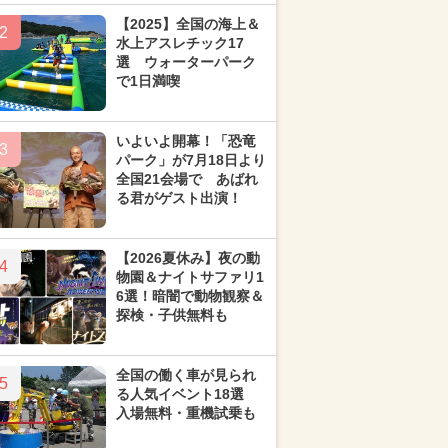
【2025】全国の海上＆
2
水上アスレチック17
選 ウォーターパーク
で1日満喫
いよいよ開幕！「恐竜
3
パーク」が7月18日より
全国21会場で あばれ
る君がゲスト出演！
【2026夏休み】夜の動
4
物園＆ナイトサファリ1
6選！暗闇で動物観察＆
探検・子供無料も
全国の働く車が見られ
5
る人気イベント18選
入場無料・重機試乗も