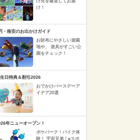
け先を厳選してお届
け！
円・格安のお出かけガイド
お財布にやさしい遊園
地や、 遊具がすごい公
園をチェック！
生日特典＆割引2026
おでかけバースデーア
イデア20選
026年ニューオープン！
ポケパーク！バイク体
験！ 宇宙兄弟！eスポ