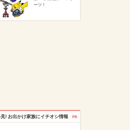
ーツ！
必見! お出かけ家族にイチオシ情報
PR