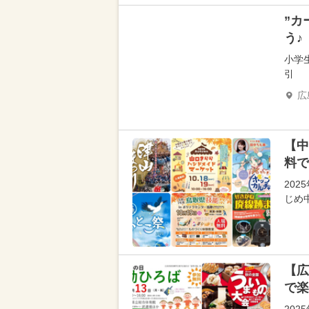
”カ
う♪
小学
引
広
【中
料で
202
じめ
【広
で楽