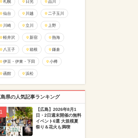
札幌
日光
品川
仙台
川越
二子玉川
川崎
立川
上野
軽井沢
新宿
熱海
八王子
箱根
鎌倉
伊豆・伊東・下田
小樽
函館
浜松
広島県の人気記事ランキング
【広島】2026年8月1
1
日・2日週末開催の無料
イベント6選 大規模夏
祭り＆花火も満喫