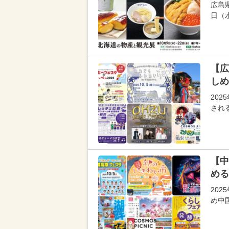
広島
日（
【広
しめ
20
され
【中
める
20
め中