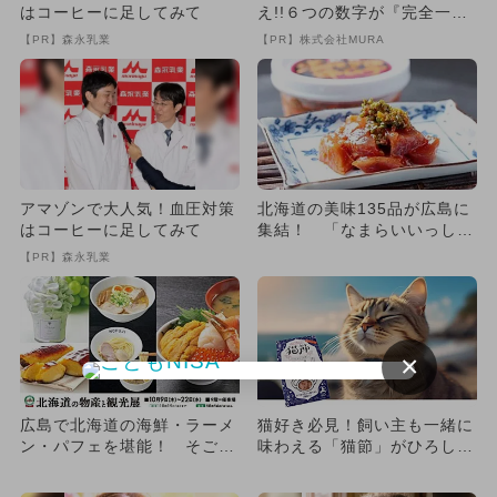
はコーヒーに足してみて
え!!６つの数字が『完全一
致』する方法
【PR】森永乳業
【PR】株式会社MURA
アマゾンで大人気！血圧対策
北海道の美味135品が広島に
はコーヒーに足してみて
集結！ 「なまらいいっしょ
北海道フェア」開催
【PR】森永乳業
×
広島で北海道の海鮮・ラーメ
猫好き必見！飼い主も一緒に
ン・パフェを堪能！ そごう
味わえる「猫節」がひろしま
広島店で物産展と観光展が開
夢ぷらざで販売 グッズも充
催
実