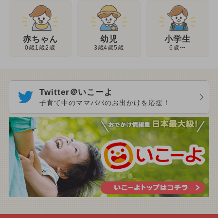
幼児
赤ちゃん
小学生
3歳4歳5歳
0歳1歳2歳
6歳〜
Twitter＠いこーよ
子育て中のママパパのお出かけを応援！