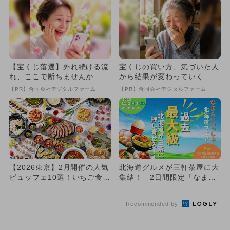
【宝くじ落選】外れ続ける流
宝くじの買い方、気づいた人
れ、ここで断ちませんか
から結果が変わっていく
【PR】合同会社デジタルファーム
【PR】合同会社デジタルファーム
【2026東京】2月開催の人気
北海道グルメが三軒茶屋に大
ビュッフェ10選！いちご食べ
集結！ 2日間限定「なまら
放題・3歳以下無料も多...
いいっしょ北海道フェア」開
催
Recommended by