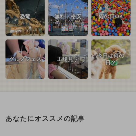
恐竜
無料・格安
雨の日OK
今日は何の
グルメフェス
工場見学
日？
あなたにオススメの記事