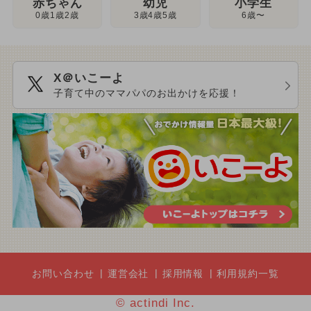
幼児
赤ちゃん
小学生
3歳4歳5歳
0歳1歳2歳
6歳〜
X＠いこーよ
子育て中のママパパのお出かけを応援！
お問い合わせ
運営会社
採用情報
利用規約一覧
© actindi Inc.