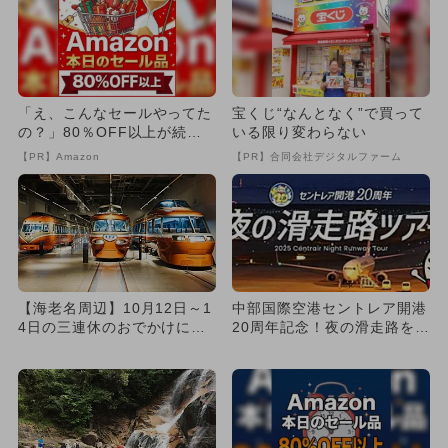
「え、こんなセールやってた
宝くじ“なんとなく”で買って
の？」80％OFF以上が続々
いる限り変わらない
登場！Amazonの本気が...
【PR】Amazon
【PR】合同会社デジタルファーム
【海老名周辺】10月12日～1
中部国際空港セントレア開港
4日の三連休のおでかけにお
20周年記念！夜の滑走路を歩
すすめ！人気スポットラン...
ける見学ツアー開催 参加
無...