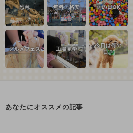
恐竜
無料・格安
雨の日OK
今日は何の
グルメフェス
工場見学
日？
あなたにオススメの記事