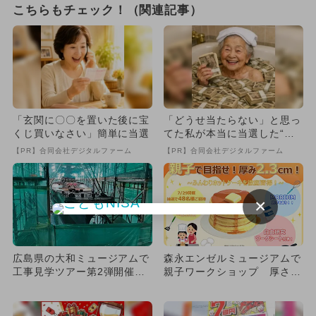
こちらもチェック！（関連記事）
「玄関に〇〇を置いた後に宝
「どうせ当たらない」と思っ
くじ買いなさい」簡単に当選
てた私が本当に当選した“買
い方”がこれ
【PR】合同会社デジタルファーム
【PR】合同会社デジタルファーム
×
広島県の大和ミュージアムで
森永エンゼルミュージアムで
工事見学ツアー第2弾開催
親子ワークショップ 厚さ2.
改修中の戦艦大和を特別公
3cmのホットケーキを作ろ...
開！