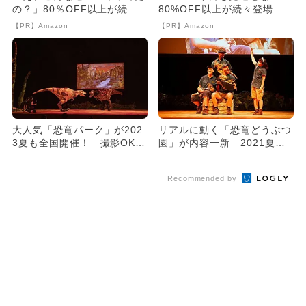
の？」80％OFF以上が続々
80%OFF以上が続々登場
登場！Amazonの本気が...
【PR】Amazon
【PR】Amazon
大人気「恐竜パーク」が202
リアルに動く「恐竜どうぶつ
3夏も全国開催！ 撮影OK＆
園」が内容一新 2021夏に
化石展示も
全国開催！
Recommended by