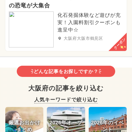
の恐竜が大集合
化石発掘体験など遊びが充
実！入園料割引クーポンも
進呈中☆
大阪府大阪市鶴見区
クーポン
どんな記事をお探しですか？
大阪府の記事を絞り込む
人気キーワードで絞り込む
厳選お出かけ
2026年オープ
2026年のイベ
まとめ
ン
ント