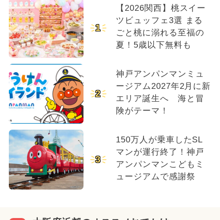
【2026関西】桃スイー
ツビュッフェ3選 まる
1
ごと桃に溺れる至福の
夏！5歳以下無料も
神戸アンパンマンミュ
ージアム2027年2月に新
2
エリア誕生へ 海と冒
険がテーマ！
150万人が乗車したSL
マンが運行終了！神戸
3
アンパンマンこどもミ
ュージアムで感謝祭