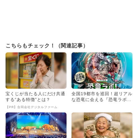
こちらもチェック！（関連記事）
宝くじが当たる人にだけ共通
全国19都市を巡回！超リアル
する“ある特徴”とは？
な恐竜に会える『恐竜ラボ！
ギガ・ミッション』開催
【PR】合同会社デジタルファーム