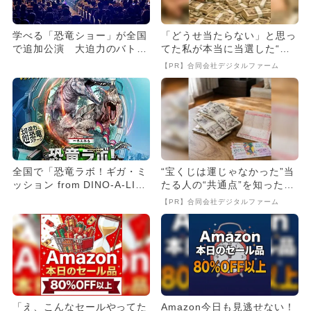
学べる「恐竜ショー」が全国
「どうせ当たらない」と思っ
で追加公演 大迫力のバトル
てた私が本当に当選した“買
シーンも
い方”がこれ
【PR】合同会社デジタルファーム
全国で「恐竜ラボ！ギガ・ミ
“宝くじは運じゃなかった”当
ッション from DINO-A-LIV
たる人の“共通点”を知っただ
E」が開催 錦...
け
【PR】合同会社デジタルファーム
「え、こんなセールやってた
Amazon今日も見逃せない！