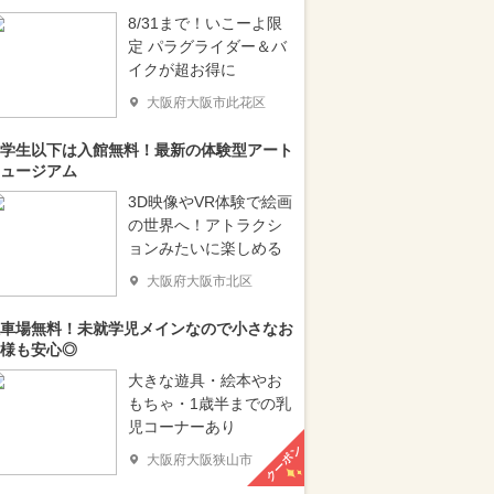
8/31まで！いこーよ限
定 パラグライダー＆バ
イクが超お得に
大阪府大阪市此花区
学生以下は入館無料！最新の体験型アート
ュージアム
3D映像やVR体験で絵画
の世界へ！アトラクシ
ョンみたいに楽しめる
大阪府大阪市北区
車場無料！未就学児メインなので小さなお
様も安心◎
大きな遊具・絵本やお
もちゃ・1歳半までの乳
児コーナーあり
クーポン
大阪府大阪狭山市