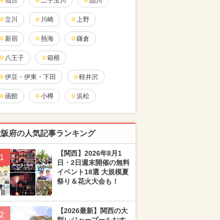
仙台
二子玉川
品川
立川
川崎
上野
新宿
熱海
鎌倉
八王子
箱根
伊豆・伊東・下田
軽井沢
函館
小樽
浜松
大阪府の人気記事ランキング
【関西】2026年8月1
1
日・2日週末開催の無料
イベント18選 大規模夏
祭り＆花火大会も！
【2026最新】関西の大
2