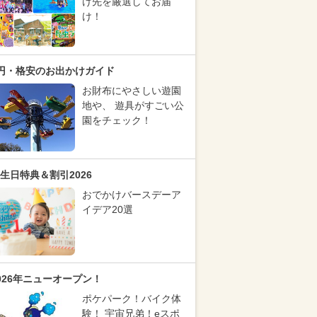
け先を厳選してお届
け！
円・格安のお出かけガイド
お財布にやさしい遊園
地や、 遊具がすごい公
園をチェック！
生日特典＆割引2026
おでかけバースデーア
イデア20選
026年ニューオープン！
ポケパーク！バイク体
験！ 宇宙兄弟！eスポ