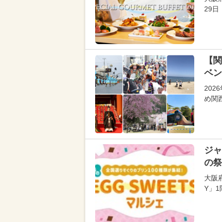
29
【関
ベン
20
め関
ジャ
の祭
大阪
Y」1