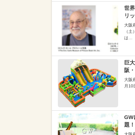
世界
リッ
大阪
（土
は…
巨大
阪・
大阪
月1
GW
題！
大阪