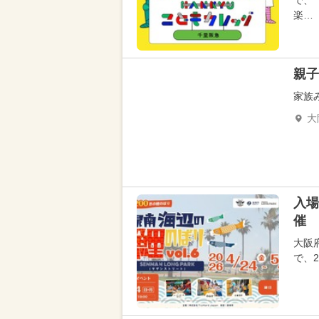
で、
楽…
親子
家族
大
入場
催 
大阪府
で、2