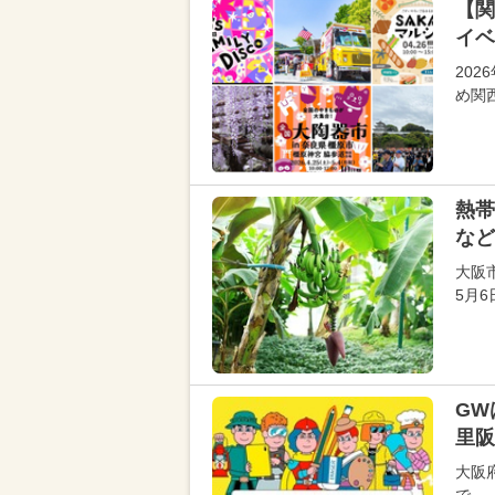
【関
イベ
20
め関
熱帯
など
大阪
5月
GW
里阪
大阪