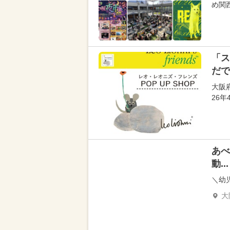
め関
「ス
だで
大阪
26
あべ
動...
＼幼
大