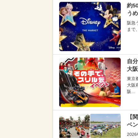
約5
うめ
阪急
まで
自分
大阪
東京
大阪
阪…
【関
ベン
20