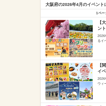
大阪府の
2026年4月のイベン
1ペー
【大
ント
20
るイ
【関
イベ
20
ウィ