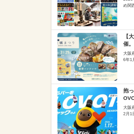
め関
【大
催。
大阪府
6年
抱っ
OV
大阪
2月