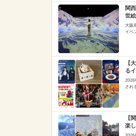
関西
世絵
大阪
イベン
【大
るイ
20
され
【関
楽し
20