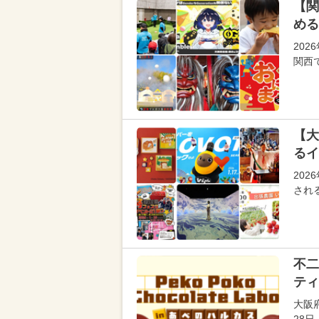
【関
める
20
関西
【大
るイ
20
され
不二
ティ
大阪