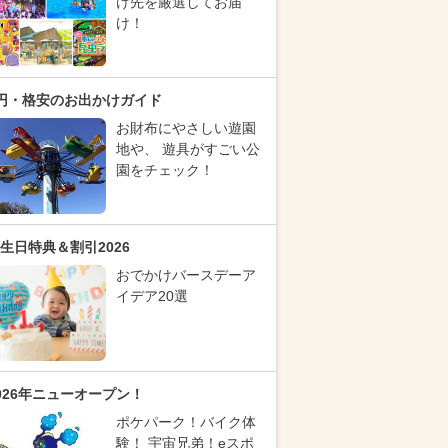
け先を厳選してお届
け！
円・格安のお出かけガイド
お財布にやさしい遊園
地や、 遊具がすごい公
園をチェック！
生日特典＆割引2026
おでかけバースデーア
イデア20選
026年ニューオープン！
ポケパーク！バイク体
験！ 宇宙兄弟！eスポ