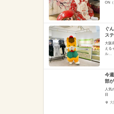
ON
ぐん
ステ
大阪
える
ル…
今週
部が
人気
目
大