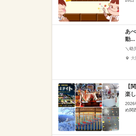
28日
あべ
動...
＼幼
大
【関
楽し
20
め関