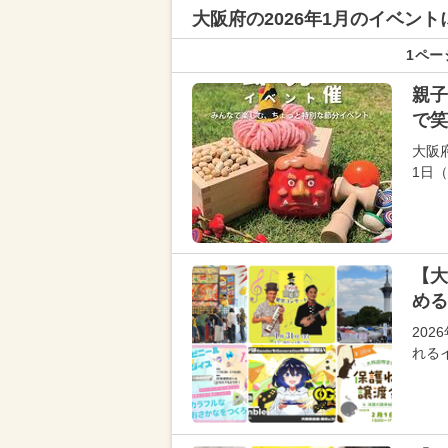
大阪府の
2026年1月のイベン
1ペー
親子
で笑
大阪
1日
【大
める
20
れる