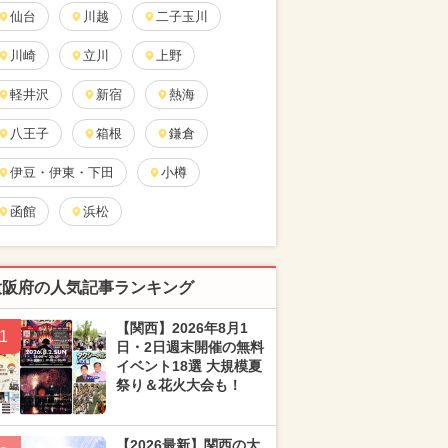
仙台
川越
二子玉川
川崎
立川
上野
軽井沢
新宿
熱海
八王子
箱根
鎌倉
伊豆・伊東・下田
小樽
函館
浜松
大阪府の人気記事ランキング
【関西】2026年8月1
1
日・2日週末開催の無料
イベント18選 大規模夏
祭り＆花火大会も！
【2026最新】関西の大