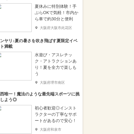
夏休みに特別体験！手
ぶらOKで気軽！市内か
ら車で約30分と便利
大阪府大阪市此花区
ンヤリ♪夏の暑さを吹き飛ばす夏限定イベ
ト満載
水遊び・アスレチッ
ク・アトラクションあ
り！夏を全力で楽しも
う
大阪府堺市南区
西唯一！魔法のような最先端スポーツに挑
しよう◎
初心者歓迎◎インスト
ラクターの丁寧なサポ
ートがあるので安心！
大阪府和泉市