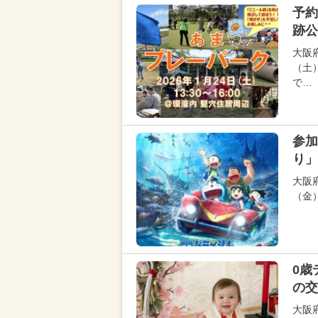
予約
跡公
大阪
（土
で…
参加
り」
大阪
（金
0歳
の交
大阪