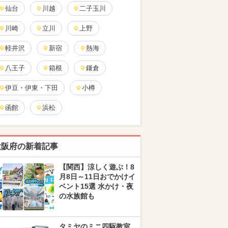
仙台
川越
二子玉川
川崎
立川
上野
軽井沢
新宿
熱海
八王子
箱根
鎌倉
伊豆・伊東・下田
小樽
函館
浜松
大阪府の新着記事
【関西】涼しく遊ぶ！8
月8日～11日おでかけイ
ベント15選 水かけ・夜
の水族館も
タミヤのミニ四駆教室