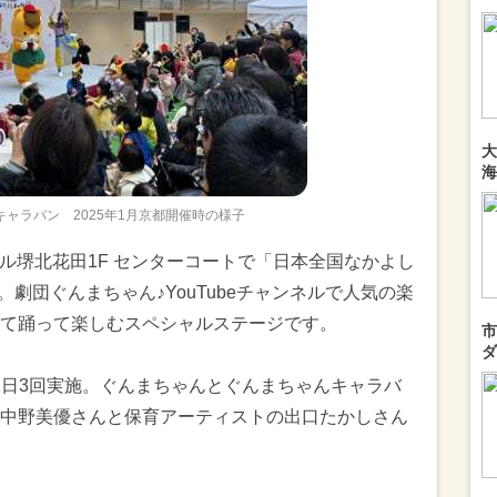
大
海
ャラバン 2025年1月京都開催時の様子
モール堺北花田1F センターコートで「日本全国なかよし
。劇団ぐんまちゃん♪YouTubeチャンネルで人気の楽
て踊って楽しむスペシャルステージです。
市
ダ
:30の1日3回実施。ぐんまちゃんとぐんまちゃんキャラバ
中野美優さんと保育アーティストの出口たかしさん