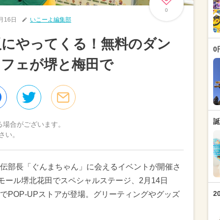
0
1月16日
いこーよ編集部
阪にやってくる！無料のダン
0
カフェが堺と梅田で
誕
る場合がございます。
さい。
伝部長「ぐんまちゃん」に会えるイベントが開催さ
モール堺北花田でスペシャルステージ、2月14日
2
阪でPOP-UPストアが登場。グリーティングやグッズ