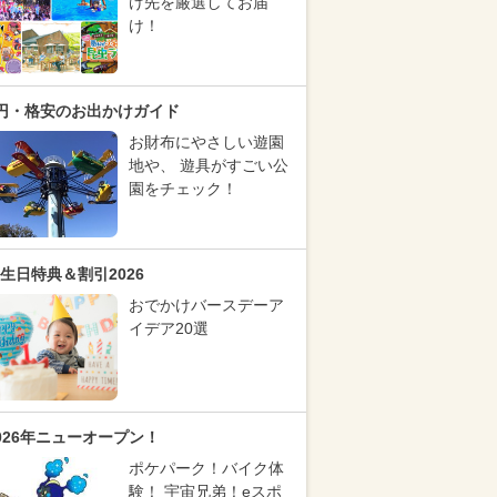
け先を厳選してお届
け！
円・格安のお出かけガイド
お財布にやさしい遊園
地や、 遊具がすごい公
園をチェック！
生日特典＆割引2026
おでかけバースデーア
イデア20選
026年ニューオープン！
ポケパーク！バイク体
験！ 宇宙兄弟！eスポ