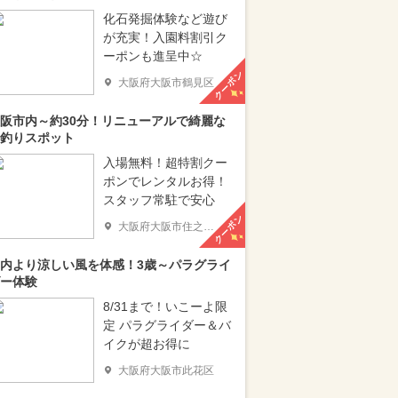
化石発掘体験など遊び
が充実！入園料割引ク
ーポンも進呈中☆
クーポン
大阪府大阪市鶴見区
阪市内～約30分！リニューアルで綺麗な
釣りスポット
入場無料！超特割クー
ポンでレンタルお得！
スタッフ常駐で安心
クーポン
大阪府大阪市住之江区
内より涼しい風を体感！3歳～パラグライ
ー体験
8/31まで！いこーよ限
定 パラグライダー＆バ
イクが超お得に
大阪府大阪市此花区