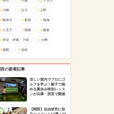
仙台
川越
二子玉川
川崎
立川
上野
軽井沢
新宿
熱海
八王子
箱根
鎌倉
伊豆・伊東・下田
小樽
函館
浜松
関西の新着記事
涼しい室内でプロにゴ
ルフを学ぶ！親子で挑
める夏休み特別レッス
ンが兵庫・西宮で開催
【関西】自由研究に役