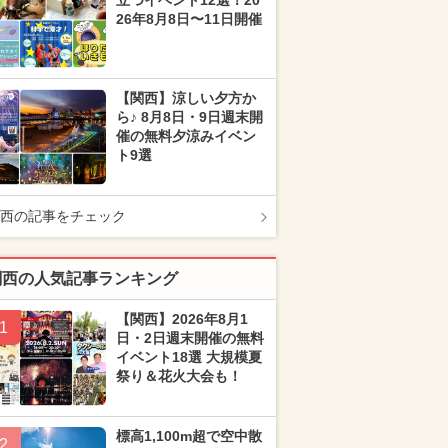
立つイベント12選！20
26年8月8日〜11日開催
【関西】涼しい夕方か
ら♪ 8月8日・9日週末開
催の無料夕涼みイベン
ト9選
西の記事をチェック
関西の人気記事ランキング
【関西】2026年8月1
1
日・2日週末開催の無料
イベント18選 大規模夏
祭り＆花火大会も！
標高1,100m超で空中散
2