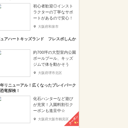
初心者歓迎◎インスト
ラクターの丁寧なサポ
ートがあるので安心！
大阪府和泉市
ュアハートキッズランド フレスポしんか
約700坪の大型室内公園
ボールプール、キッズ
ジムで体を動かそう
大阪府堺市北区
年リニューアル！広くなったプレイパーク
恐竜探検！
化石ハンターなど遊び
が充実！入園料割引ク
ーポンも進呈中☆
クーポン
大阪府大阪市鶴見区