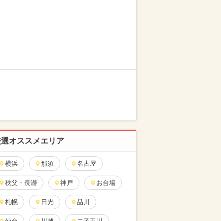
厳選オススメエリア
横浜
那須
名古屋
秩父・長瀞
神戸
お台場
札幌
日光
品川