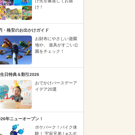
け先を厳選してお届
け！
円・格安のお出かけガイド
お財布にやさしい遊園
地や、 遊具がすごい公
園をチェック！
生日特典＆割引2026
おでかけバースデーア
イデア20選
026年ニューオープン！
ポケパーク！バイク体
験！ 宇宙兄弟！eスポ