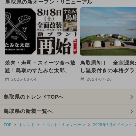
鳥取県の新オープン・リニューアル
2025年12月のイベント
2025年10月のイベント
GW(ゴールデンウィーク)
2024年12月のイベント
焼肉・寿司・スイーツ食べ放
鳥取県初！ 全室源泉
2024年11月のイベント
題！鳥取のすたみな太郎、
し温泉付きの本格グラ
8/8リニューアルオープン
グリゾートが東郷湖畔
2026-08-04
2024-07-26
2025年7月のイベント
2025年4月のイベント
鳥取県のトレンドTOPへ
2025年2月のイベント
キャラクター
鳥取県の新着一覧へ
2025年6月のイベント
TOP
トレンド
イベント・キャンペーン
2025年8月のイベント