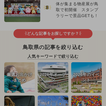
体が集まる物産展が鳥
3
取で初開催 スタンプ
ラリーで景品GETも！
どんな記事をお探しですか？
鳥取県の記事を絞り込む
人気キーワードで絞り込む
厳選お出かけ
2026年オープ
2026年のイベ
まとめ
ン
ント