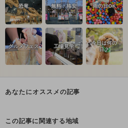
恐竜
無料・格安
雨の日OK
今日は何の
グルメフェス
工場見学
日？
あなたにオススメの記事
この記事に関連する地域