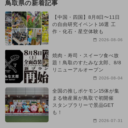
鳥取県の新着記事
都民の日・県民の日・市民の日
【中国・四国】8月8日〜11日
春休み
雨の日OK
冬休み
の自由研究イベント16選 工
作・化石・星空体験も
1日中遊べる
2024年8月のイベント
2026-08-06
2024年6月のイベント
焼肉・寿司・スイーツ食べ放
2024年5月のイベント
題！鳥取のすたみな太郎、8/8
リニューアルオープン
2023年10月のイベント
2026-08-04
2026年6月のイベント
全国の推しポケモン15体が集
まる物産展が鳥取で初開催
厳選お出かけまとめ
スタンプラリーで景品GET
2022年のイベント
2023年のイベント
も！
2026-07-31
2021年のイベント