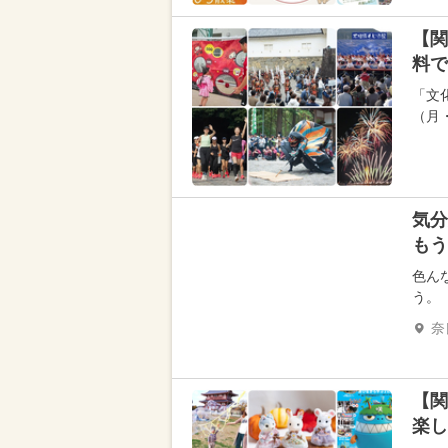
【関
料で
「文
（月
気分
もう
色ん
う。
奈
【関
楽し