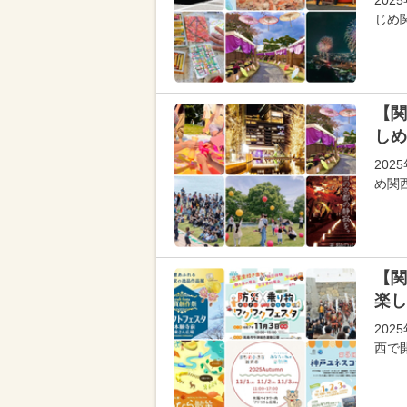
202
じめ
【関
しめ
20
め関
【関
楽し
20
西で