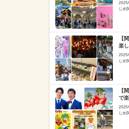
202
じめ
【関
楽し
202
じめ
【関
で楽
20
じめ