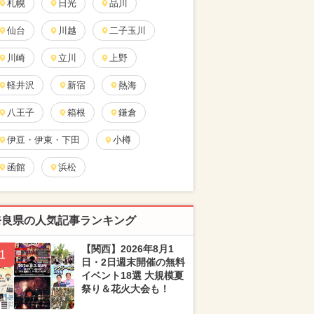
札幌
日光
品川
仙台
川越
二子玉川
川崎
立川
上野
軽井沢
新宿
熱海
八王子
箱根
鎌倉
伊豆・伊東・下田
小樽
函館
浜松
奈良県の人気記事ランキング
【関西】2026年8月1
1
日・2日週末開催の無料
イベント18選 大規模夏
祭り＆花火大会も！