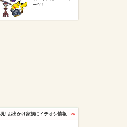
ーツ！
必見! お出かけ家族にイチオシ情報
PR