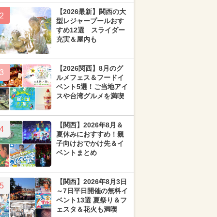
【2026最新】関西の大
2
型レジャープールおす
すめ12選 スライダー
充実＆屋内も
【2026関西】8月のグ
3
ルメフェス＆フードイ
ベント5選！ご当地アイ
スや台湾グルメを満喫
【関西】2026年8月＆
4
夏休みにおすすめ！親
子向けおでかけ先＆イ
ベントまとめ
【関西】2026年8月3日
5
～7日平日開催の無料イ
ベント13選 夏祭り＆フ
ェスタ＆花火も満喫