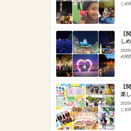
じめ
【関
しめ
20
め関
【関
楽し
202
じめ