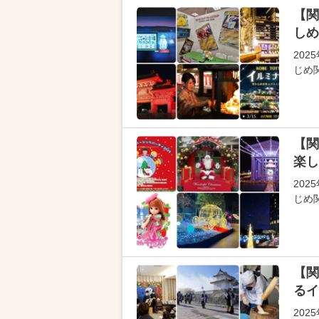
【関
しめ
202
じめ
【関
楽し
202
じめ
【関
るイ
202