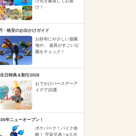
け先を厳選してお届
け！
円・格安のお出かけガイド
お財布にやさしい遊園
地や、 遊具がすごい公
園をチェック！
生日特典＆割引2026
おでかけバースデーア
イデア20選
026年ニューオープン！
ポケパーク！バイク体
験！ 宇宙兄弟！eスポ