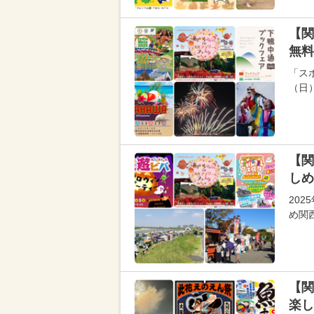
【関
無料
「スポ
（日
【関
しめ
20
め関
【関
楽し