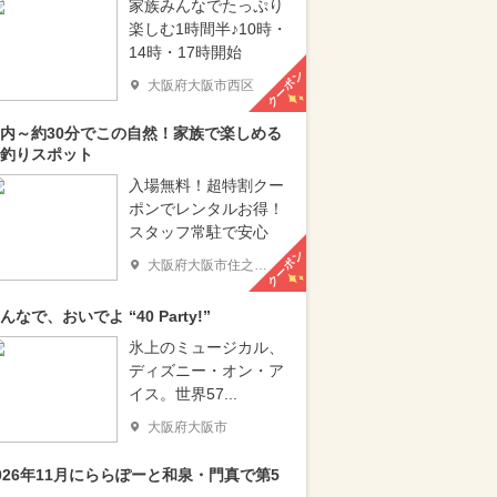
家族みんなでたっぷり
楽しむ1時間半♪10時・
14時・17時開始
クーポン
大阪府大阪市西区
内～約30分でこの自然！家族で楽しめる
釣りスポット
入場無料！超特割クー
ポンでレンタルお得！
スタッフ常駐で安心
クーポン
大阪府大阪市住之江区
んなで、おいでよ “40 Party!”
氷上のミュージカル、
ディズニー・オン・ア
イス。世界57...
大阪府大阪市
026年11月にららぽーと和泉・門真で第5
..