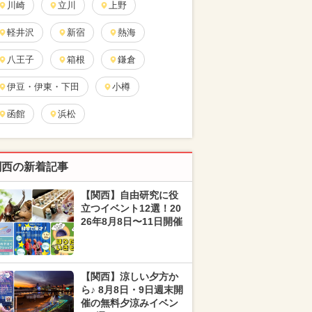
川崎
立川
上野
軽井沢
新宿
熱海
八王子
箱根
鎌倉
伊豆・伊東・下田
小樽
函館
浜松
関西の新着記事
【関西】自由研究に役
立つイベント12選！20
26年8月8日〜11日開催
【関西】涼しい夕方か
ら♪ 8月8日・9日週末開
催の無料夕涼みイベン