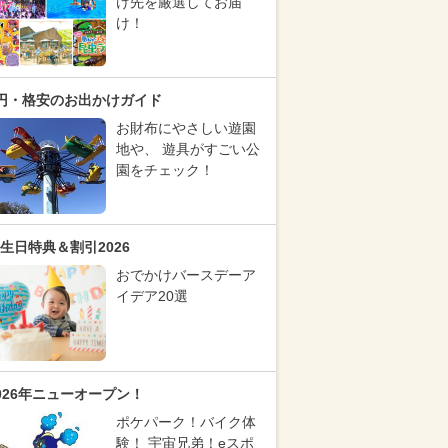
け先を厳選してお届
け！
円・格安のお出かけガイド
お財布にやさしい遊園
地や、 遊具がすごい公
園をチェック！
生日特典＆割引2026
おでかけバースデーア
イデア20選
026年ニューオープン！
ポケパーク！バイク体
験！ 宇宙兄弟！eスポ