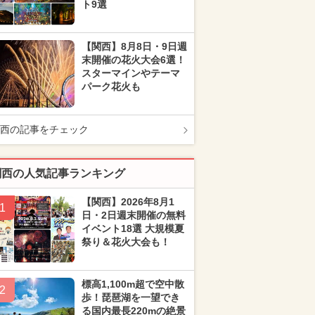
ト9選
【関西】8月8日・9日週
末開催の花火大会6選！
スターマインやテーマ
パーク花火も
西の記事をチェック
関西の人気記事ランキング
【関西】2026年8月1
1
日・2日週末開催の無料
イベント18選 大規模夏
祭り＆花火大会も！
標高1,100m超で空中散
2
歩！琵琶湖を一望でき
る国内最長220mの絶景