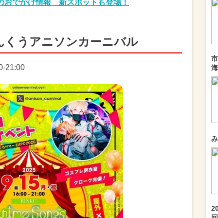
のおでかけ情報 新スポットも登場！
んくうアニソンカーニバル
市
-21:00
海
み
2
回.