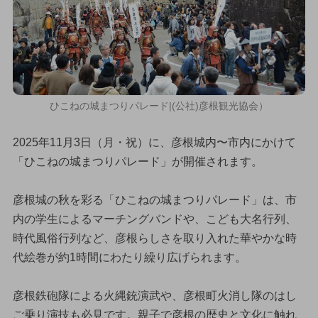
ひこねの城まつりパレード|(公社)彦根観光協会）
2025年11月3日（月・祝）に、彦根城内〜市内にかけて
「ひこねの城まつりパレード」が開催されます。
彦根城の秋を彩る「ひこねの城まつりパレード」は、市
内の学生によるマーチングバンドや、こども大名行列、
時代風俗行列など、彦根らしさを取り入れた華やかな時
代絵巻が約1時間にわたり繰り広げられます。
彦根鉄砲隊による火縄銃演武や、彦根町火消し隊のはし
ご乗り演技も必見です。親子で彦根の歴史と文化に触れ