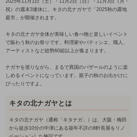
2025年11月1日（土）・11月2日（日）・11月3日（月・
祝）の週末3連休に、キタの北ナガヤで「2025秋の露地
庭市」が開催されます。
キタの北ナガヤ全体が美味しい食べ物と楽しいイベント
で賑わう秋のお祭りです。料理家やパティシエ、職人、
アーティストなど総勢60組以上が集まります。
ナガヤを巡りながら、まるで異国のバザールのように楽
しめるイベントになっています。親子の秋のお出かけに
ぴったりですよ。
キタの北ナガヤとは
キタの北ナガヤ（通称「キタナガ」）は、大阪・梅田
から徒歩10分の中津にある築年不詳の8軒長屋をリノ
ベーションした施設です。