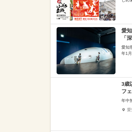
じめ
愛知
「深
愛知県
年1
3歳
フェ
年中
愛