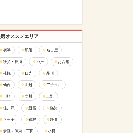
厳選オススメエリア
横浜
那須
名古屋
秩父・長瀞
神戸
お台場
札幌
日光
品川
仙台
川越
二子玉川
川崎
立川
上野
軽井沢
新宿
熱海
八王子
箱根
鎌倉
伊豆・伊東・下田
小樽