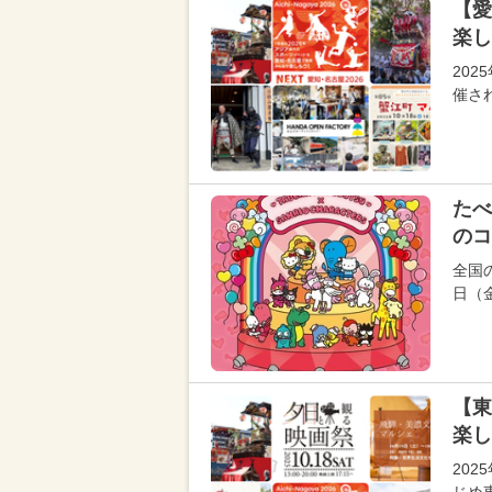
【愛
楽し
202
催さ
たべ
のコ
全国の
日（
【東
楽し
202