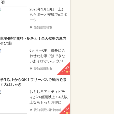
 初...
2026年9月19日（土）
ららぽーと安城でeスポ
ーツ...
愛知県安城市
車場4時間無料・駅チカ！全天候型の屋内
そび場♪
6ヵ月～OK！成長に合
わせたお家ではできな
いあそびがいっぱい♪
クーポン
愛知県日進市
学生以上からOK！フリーパスで屋内で涼
く大はしゃぎ
おもしろアクティビテ
ィが24種類以上！4人以
上ならもっとお得に
クーポン
愛知県愛知郡東郷町