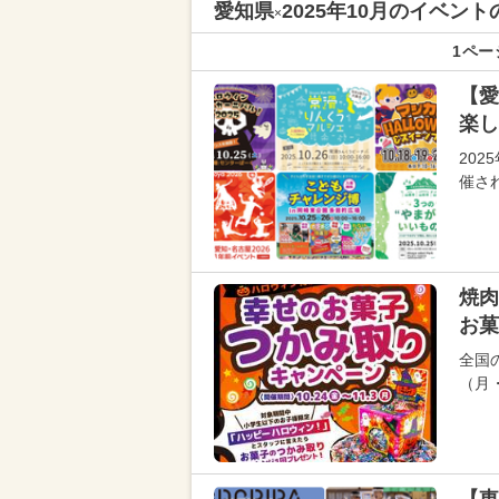
愛知県
2025年10月のイベ
×
1ペー
【愛
楽し
202
催さ
焼肉
お菓
全国の
（月