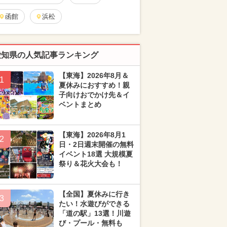
函館
浜松
愛知県の人気記事ランキング
【東海】2026年8月＆
1
夏休みにおすすめ！親
子向けおでかけ先＆イ
ベントまとめ
【東海】2026年8月1
2
日・2日週末開催の無料
イベント18選 大規模夏
祭り＆花火大会も！
【全国】夏休みに行き
3
たい！水遊びができる
「道の駅」13選！川遊
び・プール・無料も