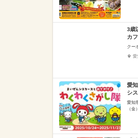
3歳
カフ
クー
愛
愛知
シス
愛知
（金