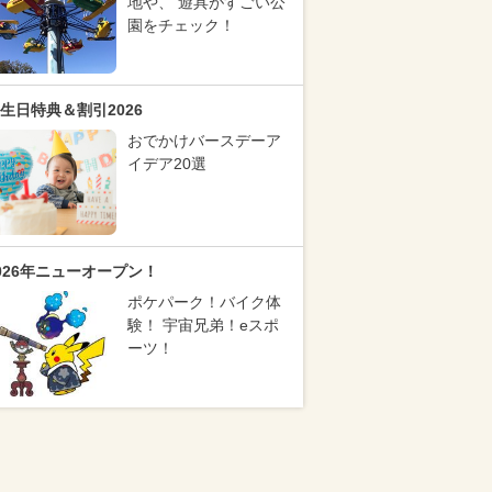
地や、 遊具がすごい公
園をチェック！
生日特典＆割引2026
おでかけバースデーア
イデア20選
026年ニューオープン！
ポケパーク！バイク体
験！ 宇宙兄弟！eスポ
ーツ！