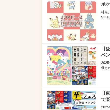
ポケ
神奈
5年
【愛
ベン
20
催さ
【東
で楽
20