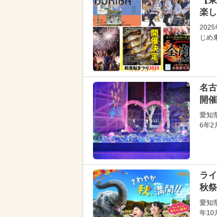
【東
楽し
202
じめ
名古
開催
愛知
6年
ライ
秋祭
愛知
年1