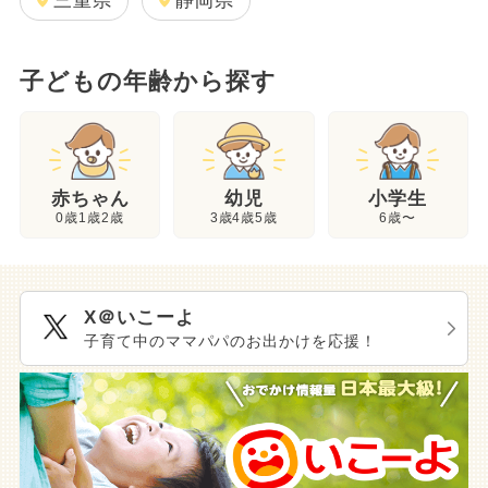
三重県
静岡県
子どもの年齢から探す
幼児
赤ちゃん
小学生
3歳4歳5歳
0歳1歳2歳
6歳〜
X＠いこーよ
子育て中のママパパのお出かけを応援！