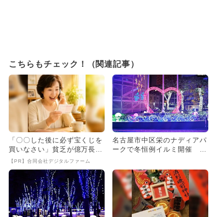
こちらもチェック！（関連記事）
「〇〇した後に必ず宝くじを
名古屋市中区栄のナディアパ
買いなさい」貧乏が億万長者
ークで冬恒例イルミ開催 フ
に
ォトスポット多数
【PR】合同会社デジタルファーム