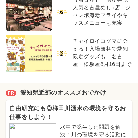
人気名古屋めし5店 ジ
2
ャンボ海老フライやキ
ッズメニューも充実
チャイロイコグマに会
える！入場無料で愛知
3
限定グッズも 名古
屋・松坂屋8月16日まで
愛知県近郊のオススメおでかけ
PR
自由研究にも◎柿田川湧水の環境を守るお
仕事をしよう！
水中で発生した問題を解
決！川の環境を守る活動に