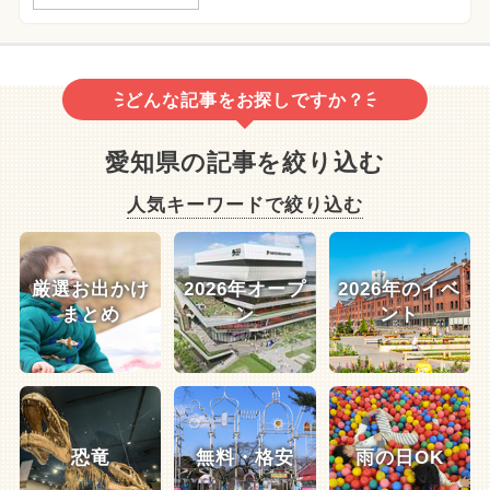
どんな記事をお探しですか？
愛知県の記事を絞り込む
人気キーワードで絞り込む
厳選お出かけ
2026年オープ
2026年のイベ
まとめ
ン
ント
恐竜
無料・格安
雨の日OK