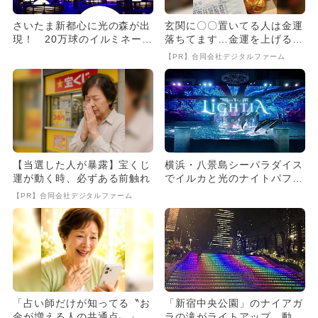
さいたま新都心に光の森が出
玄関に〇〇置いてる人は金運
現！ 20万球のイルミネーシ
落ちてます…金運を上げる方
ョンが2025年11月1日...
法とは
【PR】合同会社デジタルファーム
【当選した人が暴露】宝くじ
横浜・八景島シーパラダイス
運が動く時、必ずある前触れ
でイルカと光のナイトパフォ
ーマンス開催
【PR】合同会社デジタルファーム
「占い師だけが知ってる〝お
「新宿中央公園」のナイアガ
金が増える人の共通点〟」
ラの滝がライトアップ 動物