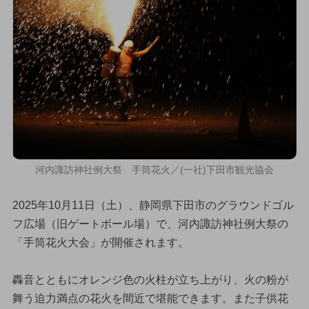
河内諏訪神社例大祭 手筒花火／(一社)下田市観光協会
2025年10月11日（土）、静岡県下田市のグラウンドゴル
フ広場（旧ゲートボール場）で、河内諏訪神社例大祭の
「手筒花火大会」が開催されます。
轟音とともにオレンジ色の火柱が立ち上がり、火の粉が
舞う迫力満点の花火を間近で堪能できます。また子供花