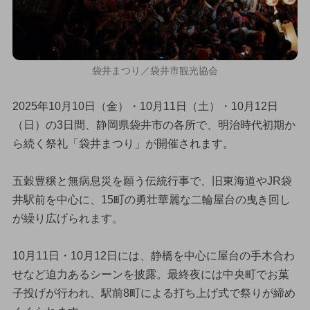
袋井まつり／袋井市観光協会
2025年10月10日（金）・10月11日（土）・10月12日
（日）の3日間、静岡県袋井市の各所で、明治時代初期か
ら続く祭礼「袋井まつり」が開催されます。
五穀豊穣と無病息災を願う伝統行事で、旧東海道やJR袋
井駅前を中心に、15町の勇壮華麗な二輪屋台の曳き回し
が繰り広げられます。
10月11日・10月12日には、静橋を中心に屋台の手木合わ
せなど迫力あるシーンを披露。最終夜には中央町でお菓
子投げが行われ、駅前8町による打ち上げ式で祭りが締め