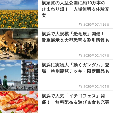
横須賀の大型公園に約10万本の
ひまわり畑！ 入場無料＆体験充
実
2020年07月16日
横浜で大規模「恐竜展」開催！
貴重展示＆大型恐竜＆割引情報も
2020年02月07日
横浜に実物大「動くガンダム」登
場 特別観覧デッキ・限定商品も
2020年02月04日
横浜で人気「イチゴフェス」開
催！ 無料配布＆遊び＆食も充実