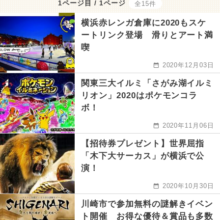
1ページ目 / 1ページ
全15件
横浜赤レンガ倉庫に2020もスケ
ートリンク登場 滑りとアート満
喫
2020年12月03日
関東三大イルミ「さがみ湖イルミ
リオン」2020はポケモンコラ
ボ！
2020年11月06日
【招待券プレゼント】世界屈指
「木下大サーカス」が横浜で公
演！
2020年10月30日
川崎市で参加無料の謎解きイベン
ト開催 お得な優待＆賞品も多数