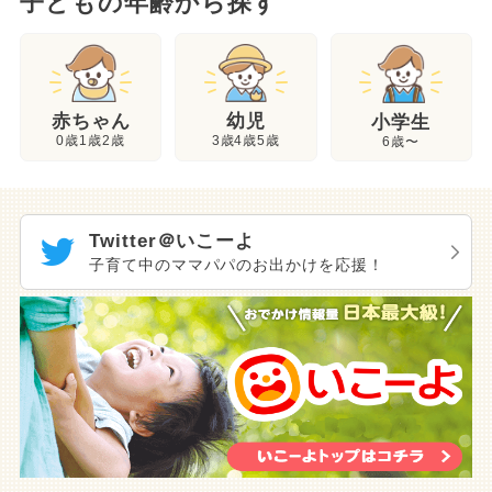
子どもの年齢から探す
幼児
赤ちゃん
小学生
3歳4歳5歳
0歳1歳2歳
6歳〜
Twitter＠いこーよ
子育て中のママパパのお出かけを応援！