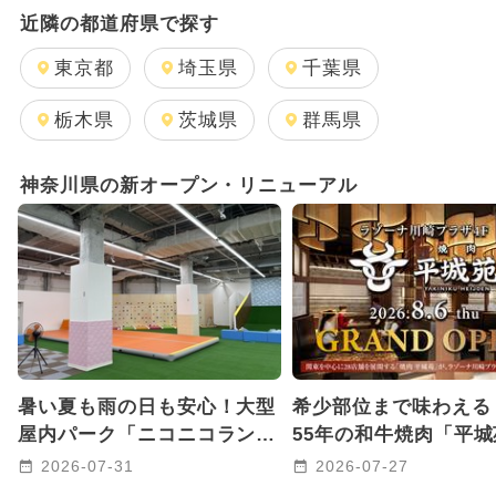
日帰り
キャラクター
雨の日OK
近隣の都道府県で探す
GW(ゴールデンウィーク)
東京都
埼玉県
千葉県
2025年11月のイベント
栃木県
茨城県
群馬県
2026年7月のイベント
神奈川県の新オープン・リニューアル
2025年12月のイベント
2026年8月のイベント
2026年1月のイベント
2026年2月のイベント
暑い夏も雨の日も安心！大型
希少部位まで味わえる
2025年10月のイベント
クリスマス
屋内パーク「ニコニコラン
55年の和牛焼肉「平
ド」が横浜市金沢区にオープ
ラゾーナ川崎プラザに
2024年7月のイベント
2026-07-31
2026-07-27
ン！