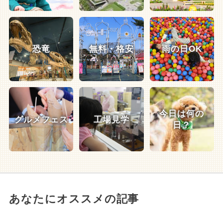
恐竜
無料・格安
雨の日OK
今日は何の
グルメフェス
工場見学
日？
あなたにオススメの記事