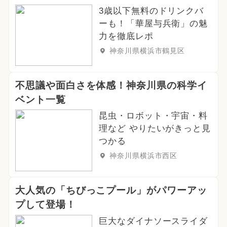
3歳以下無料のドリンクバ
2024年9月のイベント
グルメフェス
ーも！「華屋与兵衛」の魅
力を徹底レポ
イルミネーション
ワークショップ
神奈川県横浜市鶴見区
2025年2月のイベント
不思議や面白さを体感！神奈川県の科学イ
2025年7月のイベント
ベント一覧
2026年4月のイベント
春休み
昆虫・ロボット・宇宙・料
理など やりたいがきっと見
2024年12月のイベント
ハロウィン
つかる
神奈川県横浜市西区
2024年8月のイベント
2024年10月のイベント
大人気の「ちびっこプール」がパワーアッ
プして登場！
2024年2月のイベント
巨大なダイナソースライダ