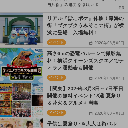
与兵衛」の魅力を徹底レポ
PR
リアル『ぽこポケ』体験！深海の
街「ブクブクうみぞこの街」が横
浜に登場 入場無料！
イベント
2026年08月05日
高さ6mの恐竜バルーンで撮影無
料！横浜クイーンズスクエアでテ
ィラノ運動会も開催
イベント
2026年08月03日
【関東】2026年8月3日～7日平日
開催の無料イベント18選 夏祭り
＆花火＆グルメも満喫
イベント
2026年08月01日
子供は夏祭り♪＆大人は街バル