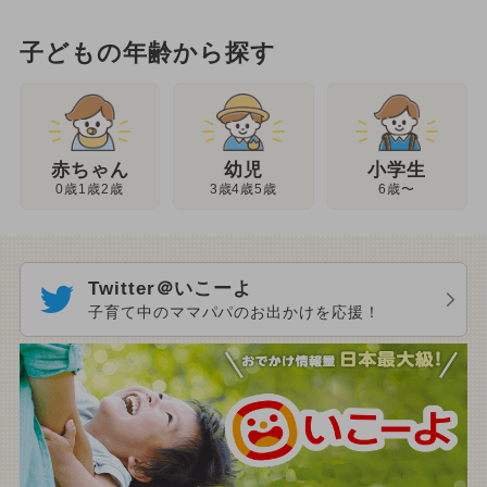
子どもの年齢から探す
幼児
赤ちゃん
小学生
3歳4歳5歳
0歳1歳2歳
6歳〜
Twitter＠いこーよ
子育て中のママパパのお出かけを応援！