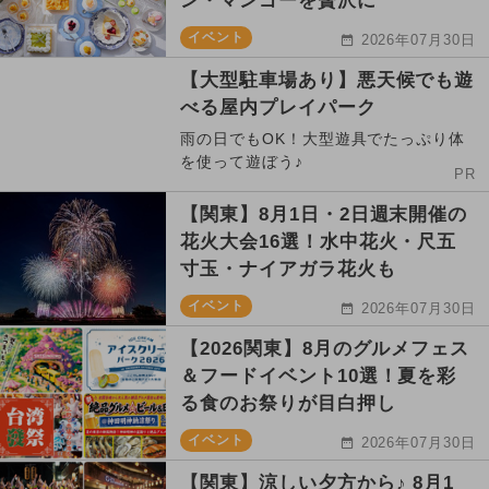
ン・マンゴーを贅沢に
イベント
2026年07月30日
【大型駐車場あり】悪天候でも遊
べる屋内プレイパーク
雨の日でもOK！大型遊具でたっぷり体
を使って遊ぼう♪
PR
【関東】8月1日・2日週末開催の
花火大会16選！水中花火・尺五
寸玉・ナイアガラ花火も
イベント
2026年07月30日
【2026関東】8月のグルメフェス
＆フードイベント10選！夏を彩
る食のお祭りが目白押し
イベント
2026年07月30日
【関東】涼しい夕方から♪ 8月1