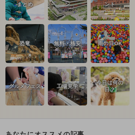
まとめ
ン
ント
恐竜
無料・格安
雨の日OK
今日は何の
グルメフェス
工場見学
日？
あなたにオススメの記事