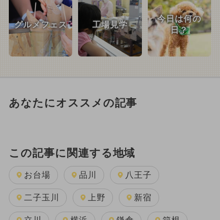
今日は何の
グルメフェス
工場見学
日？
あなたにオススメの記事
この記事に関連する地域
お台場
品川
八王子
二子玉川
上野
新宿