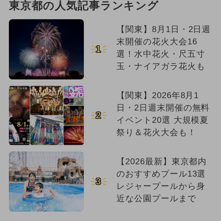
東京都の人気記事ランキング
【関東】8月1日・2日週
末開催の花火大会16
1
選！水中花火・尺五寸
玉・ナイアガラ花火も
【関東】2026年8月1
日・2日週末開催の無料
2
イベント20選 大規模夏
祭り＆花火大会も！
【2026最新】東京都内
のおすすめプール13選
3
レジャープールから身
近な公園プールまで