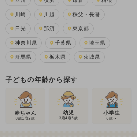
立川
横浜
鎌倉
箱根
川崎
川越
秩父・長瀞
日光
那須
東京都
神奈川県
千葉県
埼玉県
群馬県
栃木県
茨城県
子どもの年齢から探す
幼児
赤ちゃん
小学生
3歳4歳5歳
0歳1歳2歳
6歳〜