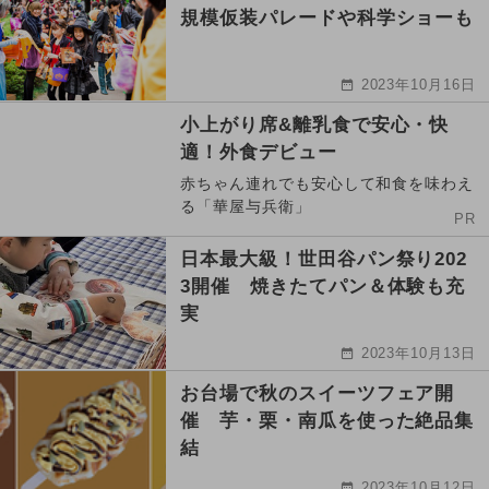
規模仮装パレードや科学ショーも
2023年10月16日
小上がり席&離乳食で安心・快
適！外食デビュー
赤ちゃん連れでも安心して和食を味わえ
る「華屋与兵衛」
PR
日本最大級！世田谷パン祭り202
3開催 焼きたてパン＆体験も充
実
2023年10月13日
お台場で秋のスイーツフェア開
催 芋・栗・南瓜を使った絶品集
結
2023年10月12日