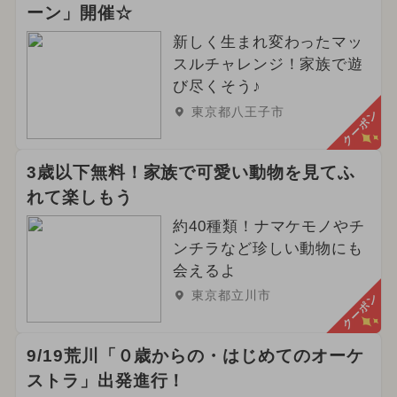
2024年2月のイベント
ーン」開催☆
2026年6月のイベント
新しく生まれ変わったマッ
スルチャレンジ！家族で遊
2025年7月のイベント
び尽くそう♪
東京都八王子市
クーポン
2026年4月のイベント
2024年9月のイベント
グルメフェス
3歳以下無料！家族で可愛い動物を見てふ
れて楽しもう
2024年6月のイベント
春休み
約40種類！ナマケモノやチ
冬休み
2025年5月のイベント
ンチラなど珍しい動物にも
会えるよ
2025年1月のイベント
東京都立川市
クーポン
2025年4月のイベント
9/19荒川「０歳からの・はじめてのオーケ
夏休み（日帰り）
ストラ」出発進行！