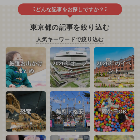
どんな記事をお探しですか？
東京都の記事を絞り込む
人気キーワードで絞り込む
厳選お出かけ
2026年オープ
2026年のイベ
まとめ
ン
ント
恐竜
無料・格安
雨の日OK