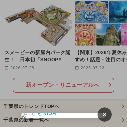
2025年12月のイベント
GW(ゴールデンウィーク)
2024年7月のイベント
2026年1月のイベント
スヌーピーの新屋内パーク誕
【関東】2026年夏休
2025年3月のイベント
生！ 日本初「SNOOPY
すめ！話題・注目のオ
Playful PARK」が津田沼に
リニューアルスポット2
2026-07-28
2026-07-23
2025年10月のイベント
オープン
2026年7月のイベント
新オープン・リニューアルへ
2026年2月のイベント
千葉県のトレンドTOPへ
2025年8月のイベント
ディズニー
×
千葉県の新着一覧へ
2025年9月のイベント