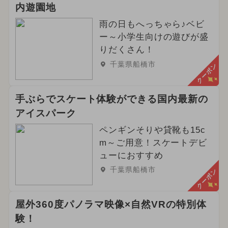
2025年4月のイベント
内遊園地
2024年8月のイベント
雨の日もへっちゃら♪ベビ
ー～小学生向けの遊びが盛
2025年1月のイベント
りだくさん！
千葉県船橋市
クーポン
2025年7月のイベント
2026年4月のイベント
手ぶらでスケート体験ができる国内最新の
アイスパーク
2024年10月のイベント
ペンギンそりや貸靴も15c
2025年2月のイベント
m～ご用意！スケートデビ
ューにおすすめ
2025年5月のイベント
ハロウィン
千葉県船橋市
クーポン
春休み
イルミネーション
屋外360度パノラマ映像×自然VRの特別体
夏休み（日帰り）
験！