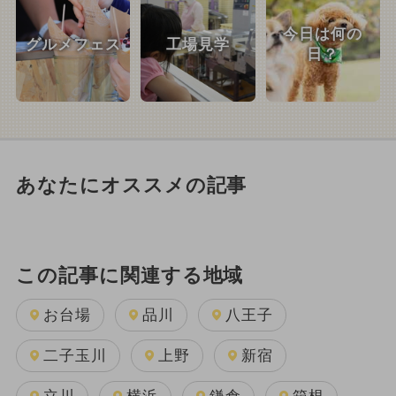
今日は何の
グルメフェス
工場見学
日？
あなたにオススメの記事
この記事に関連する地域
お台場
品川
八王子
二子玉川
上野
新宿