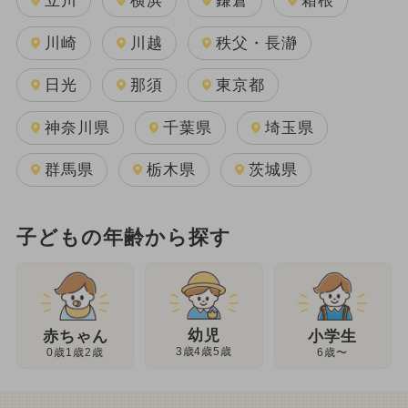
立川
横浜
鎌倉
箱根
川崎
川越
秩父・長瀞
日光
那須
東京都
神奈川県
千葉県
埼玉県
群馬県
栃木県
茨城県
子どもの年齢から探す
幼児
赤ちゃん
小学生
3歳4歳5歳
0歳1歳2歳
6歳〜