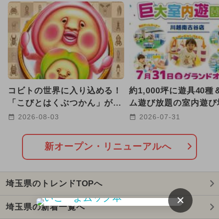
キャラクター
2026年1月のイベント
雨の日OK
2024年7月のイベント
2026年7月のイベント
2025年12月のイベント
コビトの世界に入り込める！
約1,000坪に遊具40
2026年2月のイベント
「こびとはくぶつかん」が埼
ム遊び放題の室内遊び
玉に8/12グランドオープン決
越に 関東初の「MA
2026-08-03
2026-07-31
2026年8月のイベント
定
舗！
2025年10月のイベント
新オープン・リニューアルへ
2026年5月のイベント
埼玉県のトレンドTOPへ
2025年8月のイベント
×
埼玉県の新着一覧へ
2025年9月のイベント