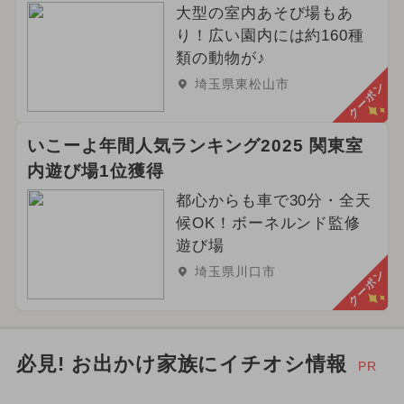
大型の室内あそび場もあ
都民の日・県民の日・市民の日
り！広い園内には約160種
春休み
2025年6月のイベント
類の動物が♪
埼玉県東松山市
クーポン
いこーよ年間人気ランキング2025 関東室
内遊び場1位獲得
都心からも車で30分・全天
候OK！ボーネルンド監修
遊び場
埼玉県川口市
クーポン
必見! お出かけ家族にイチオシ情報
PR