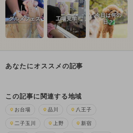
今日は何の
グルメフェス
工場見学
日？
あなたにオススメの記事
この記事に関連する地域
お台場
品川
八王子
二子玉川
上野
新宿