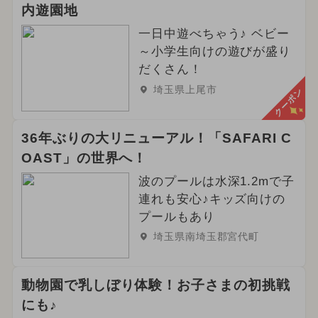
2025年7月のイベント
クリスマス
内遊園地
2024年4月のイベント
一日中遊べちゃう♪ ベビー
～小学生向けの遊びが盛り
2024年3月のイベント
だくさん！
埼玉県上尾市
クーポン
2024年5月のイベント
2024年8月のイベント
36年ぶりの大リニューアル！「SAFARI C
OAST」の世界へ！
2025年4月のイベント
波のプールは水深1.2mで子
2024年6月のイベント
連れも安心♪キッズ向けの
プールもあり
2025年2月のイベント
埼玉県南埼玉郡宮代町
2024年2月のイベント
ハロウィン
動物園で乳しぼり体験！お子さまの初挑戦
花火
2025年1月のイベント
にも♪