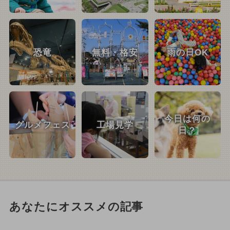
恐竜
無料・格安
雨の日OK
今日は何の
グルメフェス
工場見学
日？
あなたにオススメの記事