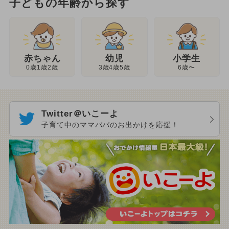
子どもの年齢から探す
幼児
赤ちゃん
小学生
3歳4歳5歳
0歳1歳2歳
6歳〜
Twitter＠いこーよ
子育て中のママパパのお出かけを応援！