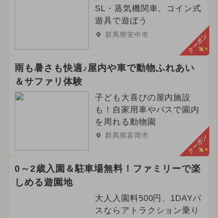
冬休み
2024年4月のイベント
SL・蒸気機関車、コイン式
遊具で遊ぼう
2024年5月のイベント
群馬県安中市
クーポン
夏休み（日帰り）
雨も暑さも快適♪屋内や車で動物ふれあい
2025年1月のイベント
＆サファリ体験
子ども大喜びの屋内施設
2026年4月のイベント
アウトドア
も！自家用車やバスで園内
2024年2月のイベント
を周れる動物園
群馬県富岡市
クーポン
0～2歳入園＆駐車場無料！ファミリーで楽
しめる遊園地
大人入園料500円、1DAYパ
スならアトラクション乗り