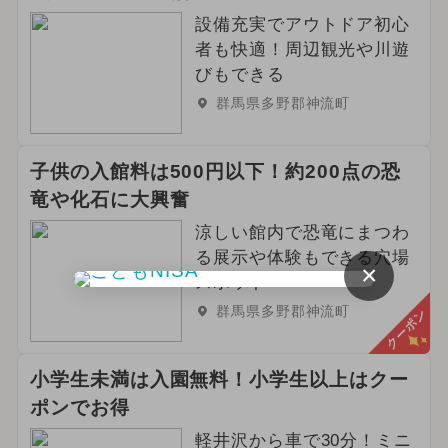
設備充実でアウトドア初心
2025年12月のイベント
者も快適！周辺観光や川遊
びもできる
ご当地グルメ・限定メニュー
群馬県多野郡神流町
2024年8月のイベント
子供の入館料は500円以下！約200点の恐
2024年12月のイベント
竜や化石に大興奮
2025年4月のイベント
涼しい館内で恐竜にまつわ
る展示や体験もできる穴場
×
2026年6月のイベント
スポット
群馬県多野郡神流町
クーポン
2025年2月のイベント
2024年6月のイベント
小学生未満は入園無料！小学生以上はクー
ポンでお得
2025年6月のイベント
アート
軽井沢から車で30分！ミニ