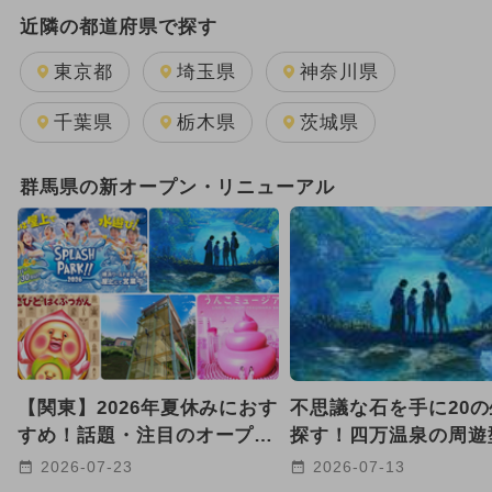
2024年のイベント
夏休み
近隣の都道府県で探す
2025年11月のイベント
東京都
埼玉県
神奈川県
2026年8月のイベント
千葉県
栃木県
茨城県
2026年7月のイベント
群馬県の新オープン・リニューアル
2025年10月のイベント
GW(ゴールデンウィーク)
日帰り
グルメフェス
2025年9月のイベント
2024年7月のイベント
【関東】2026年夏休みにおす
不思議な石を手に20
2026年2月のイベント
すめ！話題・注目のオープン
探す！四万温泉の周遊
リニューアルスポット22選
タルアート体験が新登
2026-07-23
2026-07-13
2026年3月のイベント