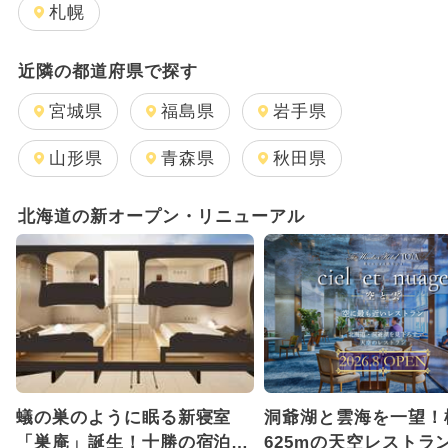
日帰り
2026年1月のイベント
札幌
2024年7月のイベント
近隣の都道府県で探す
2025年12月のイベント
宮城県
福島県
岩手県
2026年8月のイベント
山形県
青森県
秋田県
2025年9月のイベント
北海道の新オープン・リニューアル
2026年2月のイベント
2025年8月のイベント
2025年5月のイベント
2025年11月のイベント
蟻の巣のように眠る新寝室
洞爺湖と雲海を一望！
GW(ゴールデンウィーク)
「巣庵」誕生！十勝の宿泊施
625mの天空レストラ