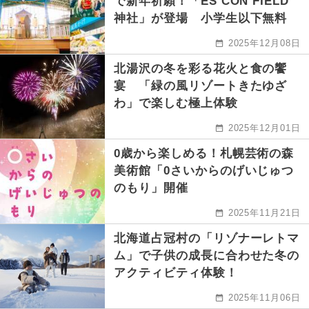
で新年祈願！「ES CON FIELD
神社」が登場 小学生以下無料
2025年12月08日
北湯沢の冬を彩る花火と食の饗
宴 「緑の風リゾートきたゆざ
わ」で楽しむ極上体験
2025年12月01日
0歳から楽しめる！札幌芸術の森
美術館「0さいからのげいじゅつ
のもり」開催
2025年11月21日
北海道占冠村の「リゾナーレトマ
ム」で子供の成長に合わせた冬の
アクティビティ体験！
2025年11月06日