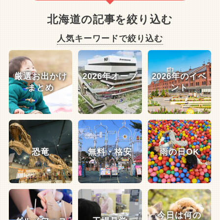
北海道の記事を絞り込む
人気キーワードで絞り込む
厳選お出かけ
2026年オープ
2026年のイベ
まとめ
ン
ント
恐竜
無料・格安
雨の日OK
今日は何の