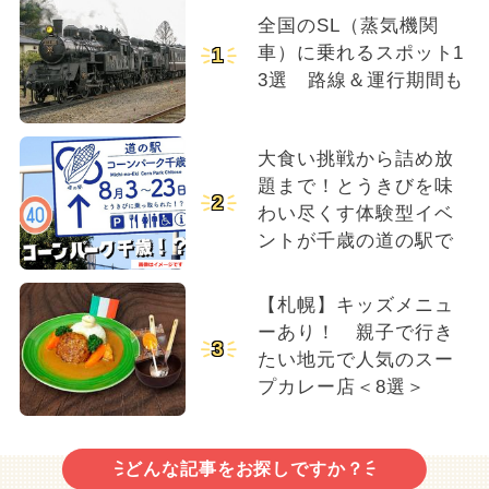
全国のSL（蒸気機関
車）に乗れるスポット1
1
3選 路線＆運行期間も
大食い挑戦から詰め放
題まで！とうきびを味
2
わい尽くす体験型イベ
ントが千歳の道の駅で
【札幌】キッズメニュ
ーあり！ 親子で行き
3
たい地元で人気のスー
プカレー店＜8選＞
どんな記事をお探しですか？