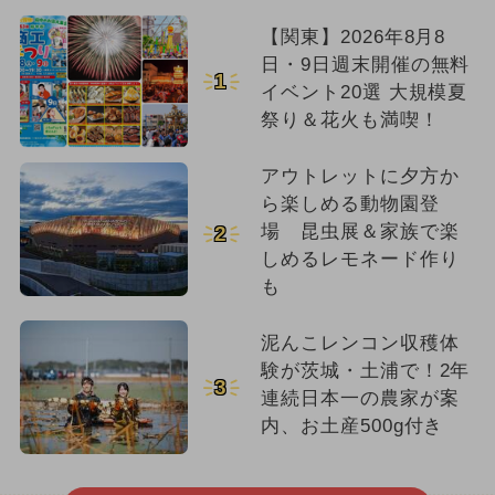
【関東】2026年8月8
日・9日週末開催の無料
1
イベント20選 大規模夏
祭り＆花火も満喫！
アウトレットに夕方か
ら楽しめる動物園登
場 昆虫展＆家族で楽
2
しめるレモネード作り
も
泥んこレンコン収穫体
験が茨城・土浦で！2年
3
連続日本一の農家が案
内、お土産500g付き