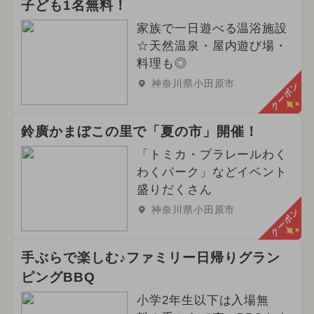
子ども1名無料！
2023年12月のイベント
家族で一日遊べる温浴施設
☆天然温泉・屋内遊び場・
シルバーウィーク・秋の連休
料理も◎
神奈川県小田原市
クーポン
スヌーピー
冬休み
涼しい
夏休み（格安）
厳選お出かけまとめ
鈴廣かまぼこの里で「夏の市」開催！
「トミカ・プラレールわく
2018年のイベント
2021年のイベント
わくパーク」などイベント
盛りだくさん
2023年のイベント
2022年のイベント
神奈川県小田原市
クーポン
2016年のイベント
2019年のイベント
手ぶらで楽しむ♪ファミリー日帰りグラン
ピングBBQ
小学2年生以下は入場無