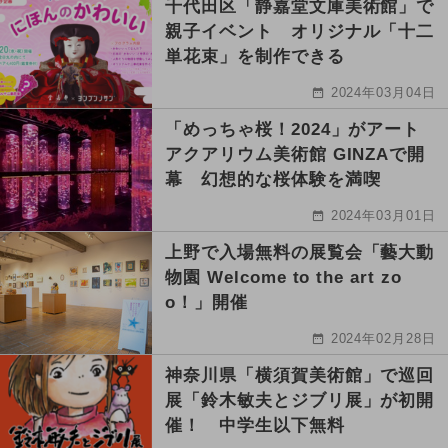
千代田区「静嘉堂文庫美術館」で
親子イベント オリジナル「十二
単花束」を制作できる
2024年03月04日
「めっちゃ桜！2024」がアート
アクアリウム美術館 GINZAで開
幕 幻想的な桜体験を満喫
2024年03月01日
上野で入場無料の展覧会「藝大動
物園 Welcome to the art zo
o！」開催
2024年02月28日
神奈川県「横須賀美術館」で巡回
展「鈴木敏夫とジブリ展」が初開
催！ 中学生以下無料