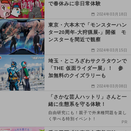
で春休みに非日常体験
2024年03月18日
東京・六本木で「モンスターハン
ター20周年-大狩猟展-」開催 モ
ンスターを間近で観察
2024年03月15日
埼玉・ところざわサクラタウンで
「THE 仮面ライダー展」！ 参
加無料のクイズラリーも
2024年03月08日
「さかな芸人ハットリ」さんと一
緒に生態系を守る体験！
自由研究にも！親子で外来種問題を楽し
く学べる特別イベント！
PR