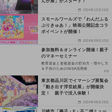
んが展」がスタート！
2024年10月24日
スモールワールズで「わんだふる
ぷりきゅあ！」映画公開記念コラ
ボイベントが開催！
2024年09月10日
参加無料＆オンライン開催！親子
のマネーセミナー
教育資金と老後資金の貯め方・増やし方
＆子供のためのNISA活用術
PR
東京都品川区でイマーシブ展覧会
「動き出す浮世絵展」が開催決
定！ 親子で没入体験！
2024年08月29日
川崎市「藤子・F・不二雄ミュー