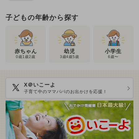
子どもの年齢から探す
幼児
赤ちゃん
小学生
3歳4歳5歳
0歳1歳2歳
6歳〜
X＠いこーよ
子育て中のママパパのお出かけを応援！