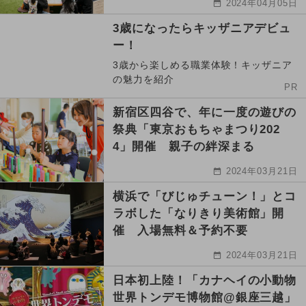
2024年04月05日
3歳になったらキッザニアデビュ
ー！
3歳から楽しめる職業体験！キッザニア
の魅力を紹介
PR
新宿区四谷で、年に一度の遊びの
祭典「東京おもちゃまつり202
4」開催 親子の絆深まる
2024年03月21日
横浜で「びじゅチューン！」とコ
ラボした「なりきり美術館」開
催 入場無料＆予約不要
2024年03月21日
日本初上陸！「カナヘイの小動物
世界トンデモ博物館@銀座三越」