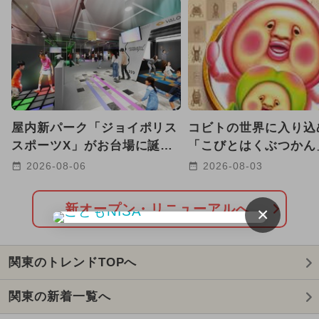
夏休み（涼しい）
2024年5月のイベント
2024年6月のイベント
夏休み（日帰り）
屋内新パーク「ジョイポリス
コビトの世界に入り込
2024年10月のイベント
スポーツX」がお台場に誕
「こびとはくぶつかん
生！ ARやトランポリンで
玉に8/12グランドオ
2026-08-06
2026-08-03
2024年9月のイベント
遊べる
定
2024年7月のイベント
ワークショップ
新オープン・リニューアルへ
×
2024年12月のイベント
関東のトレンドTOPへ
2024年2月のイベント
関東の新着一覧へ
2024年1月のイベント