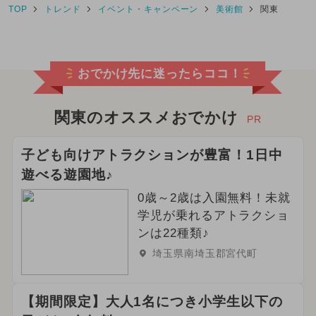
TOP
トレンド
イベント・キャンペーン
美術館
関東
2024年8月のイベント
2024年11月のイベント
ドラえもん
おでかけ先に迷ったらココ！
2023年11月のイベント
2025年1月のイベント
関東のオススメおでかけ
PR
ご当地グルメ・限定メニュー
子ども向けアトラクションが豊富！1日中
遊べる遊園地♪
2025年2月のイベント
0歳～2歳は入園無料！未就
2025年3月のイベント
学児が乗れるアトラクショ
ンは22種類♪
2025年4月のイベント
埼玉県南埼玉郡宮代町
2025年5月のイベント
【期間限定】大人1名につき小学生以下の
2025年6月のイベント