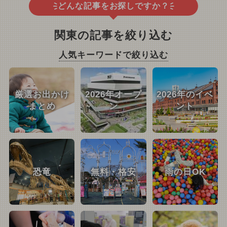
どんな記事をお探しですか？
関東の記事を絞り込む
人気キーワードで絞り込む
厳選お出かけ
2026年オープ
2026年のイベ
まとめ
ン
ント
恐竜
無料・格安
雨の日OK