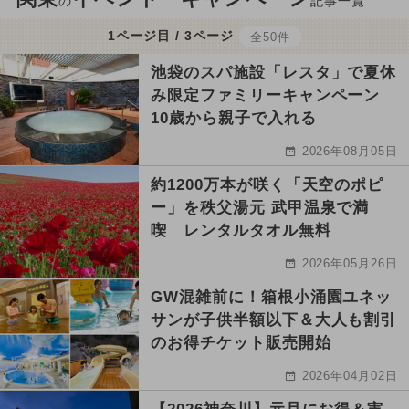
の
記事一覧
1ページ目 / 3ページ
全50件
池袋のスパ施設「レスタ」で夏休
み限定ファミリーキャンペーン
10歳から親子で入れる
2026年08月05日
約1200万本が咲く「天空のポピ
ー」を秩父湯元 武甲温泉で満
喫 レンタルタオル無料
2026年05月26日
GW混雑前に！箱根小涌園ユネッ
サンが子供半額以下＆大人も割引
のお得チケット販売開始
2026年04月02日