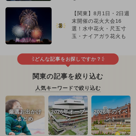
【関東】8月1日・2日週
末開催の花火大会16
3
選！水中花火・尺五寸
玉・ナイアガラ花火も
どんな記事をお探しですか？
関東の記事を絞り込む
人気キーワードで絞り込む
厳選お出かけ
2026年オープ
2026年のイベ
まとめ
ン
ント