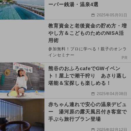
ーパー銭湯・温泉4選
2025年05月01日
教育資金と老後資金の貯め方・増
やし方＆こどものためのNISA活
用術
参加無料！プロに学べる！親子のオンラ
インセミナー
PR
熊谷のおふろcafeでGWイベン
ト！屋上で潮干狩り あさり蒸し
堪能＆宝探しも楽しめる！
2025年04月08日
赤ちゃん連れで安心の温泉デビュ
ー 湯河原の露天風呂付き客室で
手ぶら旅行プラン登場
2025年02月12日