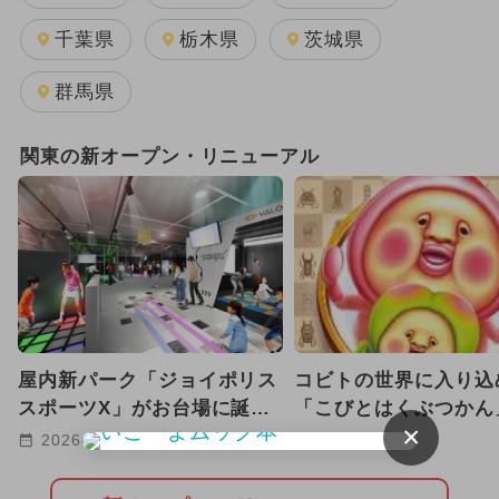
2024年4月のイベント
千葉県
栃木県
茨城県
2024年3月のイベント
群馬県
2024年2月のイベント
キャラクター
関東の新オープン・リニューアル
お正月
雨の日OK
絶景
2024年9月のイベント
2024年8月のイベント
2024年6月のイベント
屋内新パーク「ジョイポリス
コビトの世界に入り込
イルミネーション
アウトドア
スポーツX」がお台場に誕
「こびとはくぶつかん
×
生！ ARやトランポリンで
玉に8/12グランドオ
2026-08-06
2026-08-03
潮干狩り
春休み
遊べる
定
2024年10月のイベント
ハロウィン