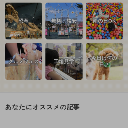
恐竜
無料・格安
雨の日OK
今日は何の
グルメフェス
工場見学
日？
あなたにオススメの記事