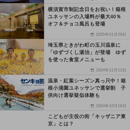
横須賀市制記念日をお祝い！箱根
ユネッサンの入場料が最大40％
オフ＆チョコ風呂も登場
2025年01月29日
埼玉県ときがわ町の玉川温泉に
「ゆずづくし湯治」が登場 ゆず
を使った食堂メニューも
2024年12月12日
温泉・紅葉シーズン真っ只中！箱
根小涌園ユネッサンで選挙割 子
供向け選挙疑似体験も
2024年10月16日
こどもが主役の街「キッザニア東
京」とは？