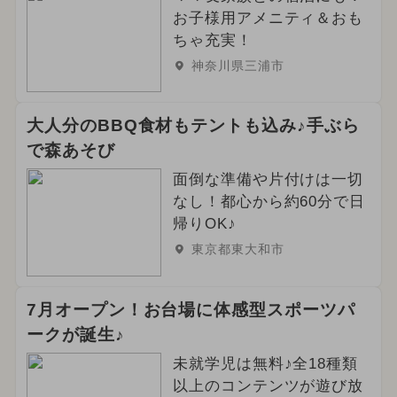
2025年12月のイベント
お子様用アメニティ＆おも
ちゃ充実！
2026年4月のイベント
桜・お花見
神奈川県三浦市
ドラえもん
2024年1月のイベント
大人分のBBQ食材もテントも込み♪手ぶら
2023年12月のイベント
で森あそび
2023年11月のイベント
面倒な準備や片付けは一切
なし！都心から約60分で日
ワークショップ
花火
帰りOK♪
東京都東大和市
厳選お出かけまとめ
2023年のイベント
2022年のイベント
7月オープン！お台場に体感型スポーツパ
ークが誕生♪
2019年のイベント
2021年のイベント
未就学児は無料♪全18種類
2022年オープン
以上のコンテンツが遊び放