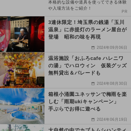
本格的な設備や道具を使ってできる体験
や入場方法をご紹介！
PR
3連休限定！埼玉県の銭湯「玉川
温泉」に赤提灯のラーメン屋台が
登場 昭和の味を再現
2024年09月06日
温浴施設「おふろcafe ハレニワ
の湯」でハロウィン 仮装グッズ
無料貸出＆パレードも
2024年08月30日
箱根小涌園ユネッサンで梅雨を楽
しむ「雨期ukiキャンペーン」
手ぶらでお得に遊べる
2024年06月19日
大自然の中でカブトムシハンティ