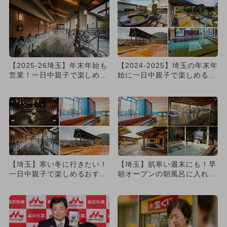
【2025-26埼玉】年末年始も
【2024-2025】埼玉の年末年
営業！一日中親子で楽しめる
始に一日中親子で楽しめる！
スーパー銭湯＆日帰り温...
おすすめスーパー銭湯...
【埼玉】寒い冬に行きたい！
【埼玉】肌寒い週末にも！早
一日中親子で楽しめるおすす
朝オープンの朝風呂に入れる
めスーパー銭湯＆温泉11選
日帰りスーパー銭湯・温泉1
2...