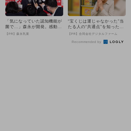
「気になっていた認知機能が
“宝くじは運じゃなかった”当
菌で…」森永が開発。感動の
たる人の“共通点”を知っただ
70代続出
け
【PR】森永乳業
【PR】合同会社デジタルファーム
Recommended by