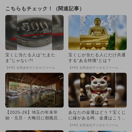
こちらもチェック！（関連記事）
宝くじ当たる人は“たまた
宝くじが当たる人にだけ共通
ま”じゃない?!
する“ある特徴”とは？
【PR】合同会社デジタルファーム
【PR】合同会社デジタルファーム
【2025-26】埼玉の年末年
あなたの金運はどう？宝くじ
始・元旦・大晦日に朝風呂！
に縁がある時、金運はこう変
親子で入れる日帰り入浴施...
わる
【PR】合同会社デジタルファーム