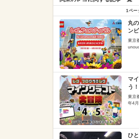
1ペー
丸の
ンピ
東京
uno
マイ
う！
東京
年4
ひと