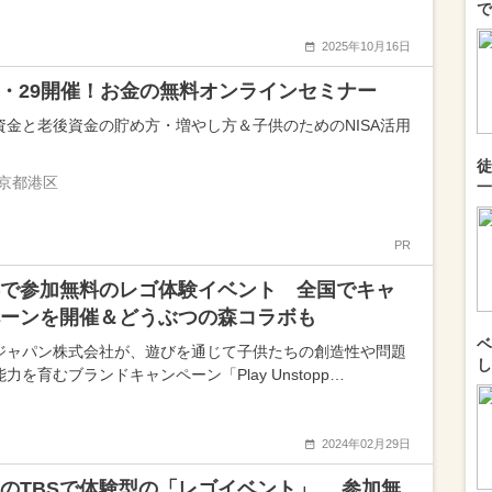
で
2025年10月16日
25・29開催！お金の無料オンラインセミナー
資金と老後資金の貯め方・増やし方＆子供のためのNISA活用
徒
京都港区
一
PR
で参加無料のレゴ体験イベント 全国でキャ
ーンを開催＆どうぶつの森コラボも
ベ
ジャパン株式会社が、遊びを通じて子供たちの創造性や問題
し
力を育むブランドキャンペーン「Play Unstopp…
2024年02月29日
のTBSで体験型の「レゴイベント」 参加無