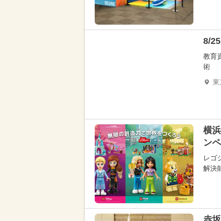
8/
教育
術
東
横浜
ンペ
レゴ
解決能
赤坂