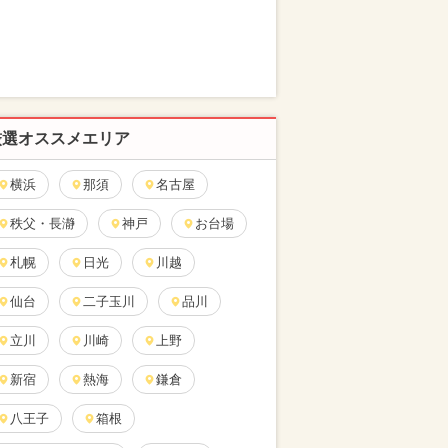
厳選オススメエリア
横浜
那須
名古屋
秩父・長瀞
神戸
お台場
札幌
日光
川越
仙台
二子玉川
品川
立川
川崎
上野
新宿
熱海
鎌倉
八王子
箱根