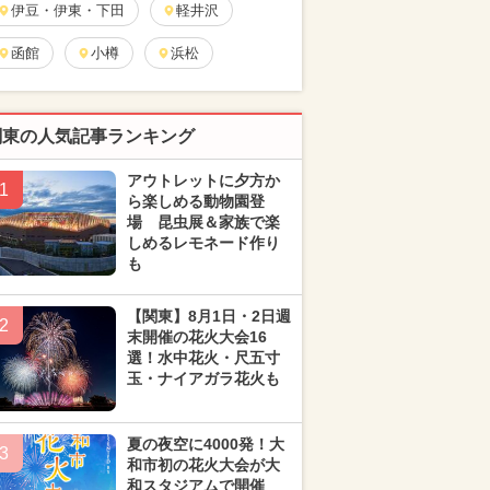
伊豆・伊東・下田
軽井沢
函館
小樽
浜松
関東の人気記事ランキング
アウトレットに夕方か
1
ら楽しめる動物園登
場 昆虫展＆家族で楽
しめるレモネード作り
も
【関東】8月1日・2日週
2
末開催の花火大会16
選！水中花火・尺五寸
玉・ナイアガラ花火も
夏の夜空に4000発！大
3
和市初の花火大会が大
和スタジアムで開催