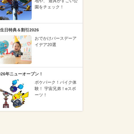
地や、 遊具がすごい公
園をチェック！
生日特典＆割引2026
おでかけバースデーア
イデア20選
026年ニューオープン！
ポケパーク！バイク体
験！ 宇宙兄弟！eスポ
ーツ！