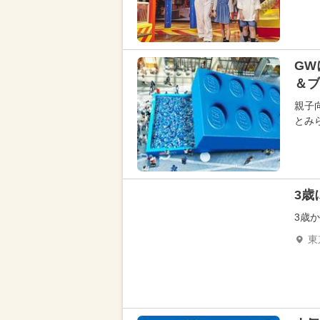
GW
＆ブ
親子向
とみら
3歳
3歳
東