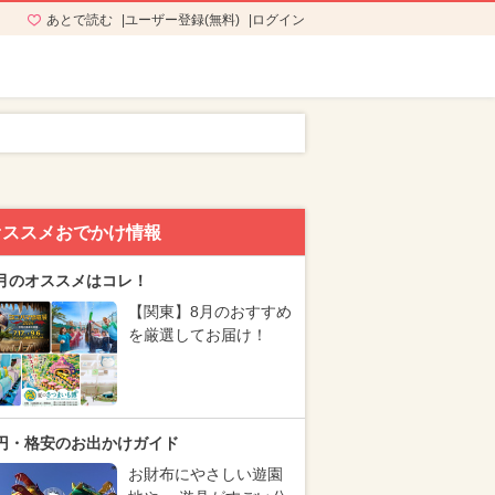
あとで読む
ユーザー登録(無料)
ログイン
オススメおでかけ情報
月のオススメはコレ！
【関東】8月のおすすめ
を厳選してお届け！
円・格安のお出かけガイド
お財布にやさしい遊園