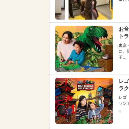
お台
ト
東京
に、
王…
レゴ
ラク
レゴ
ラン
…