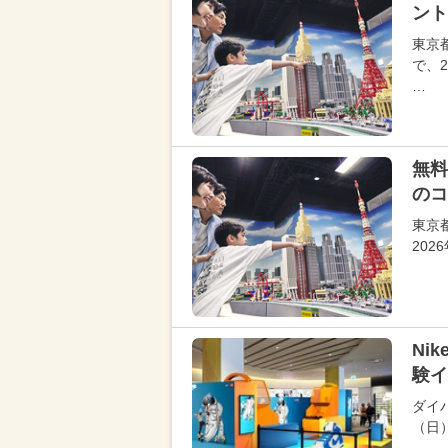
ント
東京
で、
…
無料
のコ
東京
20
Ni
験イ
ダイ
（日）