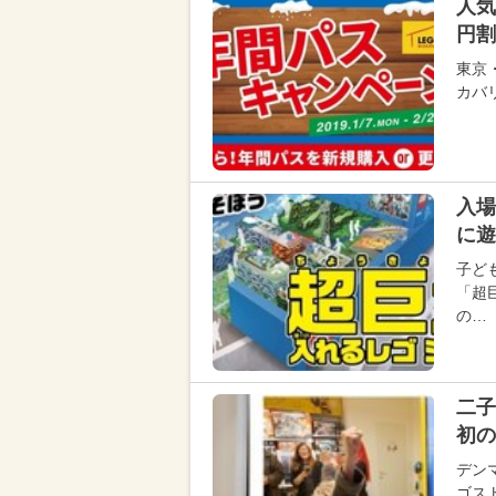
人気
円割
東京
カバ
入場
に遊
子ど
「超
の…
二子
初の
デン
ゴス