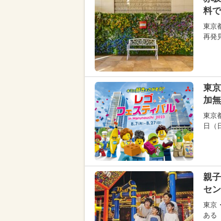
料で
東京
再発
東京
加無
東京
日（
親子
セン
東京
ある