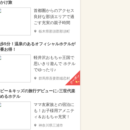
かけ旅
首都圏からのアクセス
良好な那須エリアで過
ごす充実の親子時間
栃木県那須郡那須町
歩5分！温泉のあるオフィシャルホテルが
番お得！
軽井沢おもちゃ王国で
思いきり遊んで ホテル
でゆったり♪
クーポン
群馬県吾妻郡嬬恋村
ビー＆キッズの旅行デビューに♪三世代楽
めるホテル
ママ友家族との宿泊に
も！お子様用アメニテ
ィ＆おもちゃ充実！
神奈川県三浦市