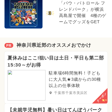
「パウ・パトロール フ
レンドパーク」が横浜
3
高島屋で開催 4種のゲ
ームでグッズをGET
神奈川県近郊のオススメおでかけ
PR
夏休みはここ!狙い目は土日・平日も第二部
15:30～がお得
駐車場6時間無料！子ども
に大人気★3歳からの30種
以上の仕事体験
千葉県千葉市美浜区
クーポン
【未就学児無料】暑い日はてんぼうパーク