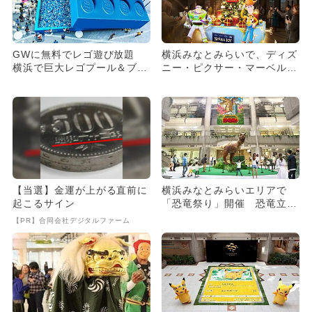
GWに無料でレゴ遊び放題
横浜みなとみらいで、ディズ
横浜で巨大レゴプール＆ブロ
ニー・ピクサー・マーベル・
ックラリー
スターウォーズの世界を体
感！
【当選】金運が上がる直前に
横浜みなとみらいエリアで
起こるサイン
「恐竜祭り」開催 恐竜立像
や恐竜ねぶた、ワークショッ
【PR】合同会社デジタルファーム
プも