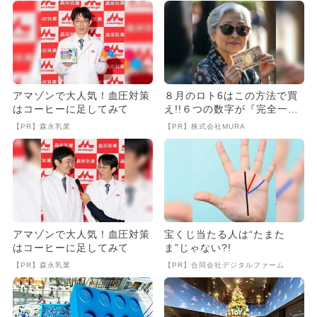
アマゾンで大人気！血圧対策
８月のロト6はこの方法で買
はコーヒーに足してみて
え!!６つの数字が『完全一
致』する方法
【PR】森永乳業
【PR】株式会社MURA
アマゾンで大人気！血圧対策
宝くじ当たる人は“たまた
はコーヒーに足してみて
ま”じゃない?!
【PR】森永乳業
【PR】合同会社デジタルファーム