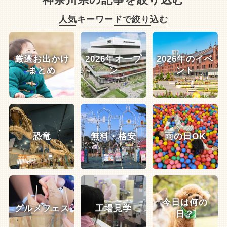
神奈川県の記事を絞り込む
人気キーワードで絞り込む
厳選お出かけ
2026年オープ
2026年のイベ
まとめ
ン
ント
恐竜
無料・格安
雨の日OK
今日は何の
グルメフェス
工場見学
日？