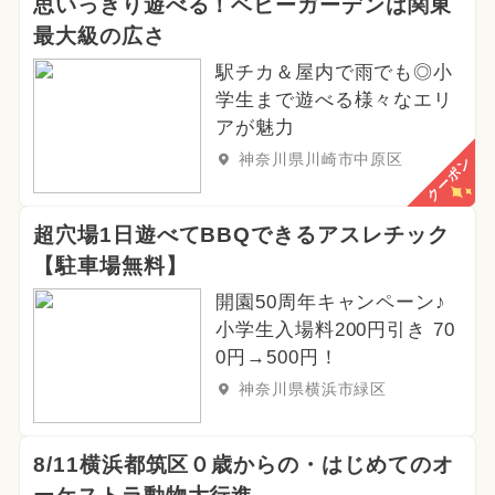
思いっきり遊べる！ベビーガーデンは関東
最大級の広さ
駅チカ＆屋内で雨でも◎小
学生まで遊べる様々なエリ
アが魅力
神奈川県川崎市中原区
クーポン
超穴場1日遊べてBBQできるアスレチック
【駐車場無料】
開園50周年キャンペーン♪
小学生入場料200円引き 70
0円→500円！
神奈川県横浜市緑区
8/11横浜都筑区０歳からの・はじめてのオ