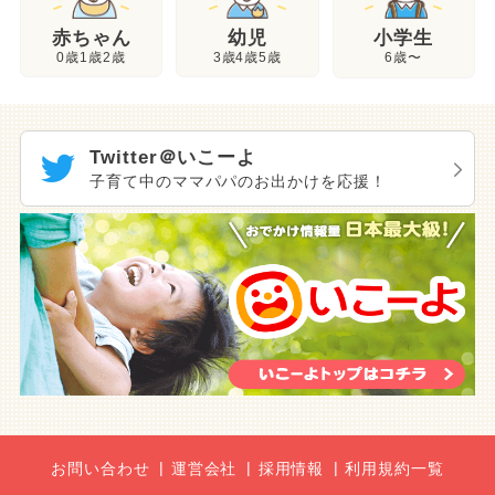
幼児
赤ちゃん
小学生
3歳4歳5歳
0歳1歳2歳
6歳〜
Twitter＠いこーよ
子育て中のママパパのお出かけを応援！
お問い合わせ
運営会社
採用情報
利用規約一覧