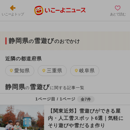
いこーよトップ
あとで読む
静岡県
雪遊び
の
のおでかけ
近隣の都道府県
愛知県
三重県
岐阜県
静岡県
雪遊び
の
に関する記事一覧
1ページ目 / 1ページ
全7件
【関東近郊】雪遊びができる屋
内・人工雪スポット6選｜気軽に
そり遊びや雪だるま作り