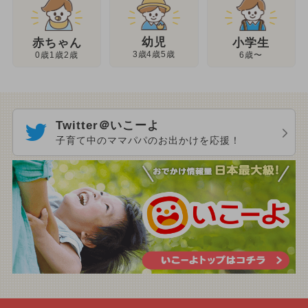
幼児
赤ちゃん
小学生
3歳4歳5歳
0歳1歳2歳
6歳〜
Twitter＠いこーよ
子育て中のママパパのお出かけを応援！