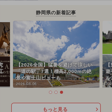
静岡県の新着記事
究
【2026全国】猛暑を避けて涼しい
【
工
「道の駅」7選！標高2,000mの絶
遊
景や富士山ビューも
ル
2026-08-06
202
もっと見る