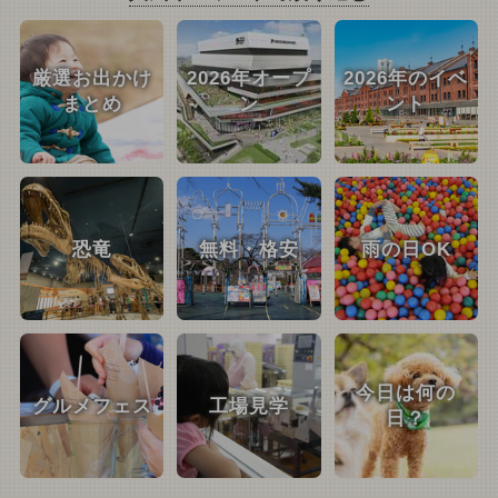
厳選お出かけ
2026年オープ
2026年のイベ
まとめ
ン
ント
恐竜
無料・格安
雨の日OK
今日は何の
グルメフェス
工場見学
日？