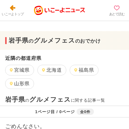
いこーよトップ
あとで読む
岩手県
グルメフェス
の
のおでかけ
近隣の都道府県
宮城県
北海道
福島県
山形県
岩手県
グルメフェス
の
に関する記事一覧
1ページ目 / 0ページ
全0件
ごめんなさい。