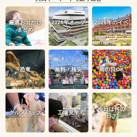
厳選お出かけ
2026年オープ
2026年のイベ
まとめ
ン
ント
恐竜
無料・格安
雨の日OK
今日は何の
グルメフェス
工場見学
日？