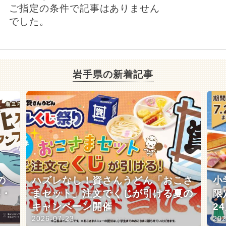
ご指定の条件で記事はありません
でした。
岩手県の新着記事
の
ハズレなし！資さんうどん「おこさ
小
察・
まセット」注文でくじが引ける夏の
限
キャンペーン開催
2
2026-07-23
202