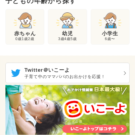
子どもの年齢から探す
幼児
赤ちゃん
小学生
3歳4歳5歳
0歳1歳2歳
6歳〜
Twitter＠いこーよ
子育て中のママパパのお出かけを応援！