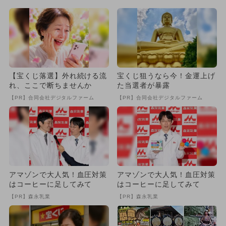
【宝くじ落選】外れ続ける流
宝くじ狙うなら今！金運上げ
れ、ここで断ちませんか
た当選者が暴露
【PR】合同会社デジタルファーム
【PR】合同会社デジタルファーム
アマゾンで大人気！血圧対策
アマゾンで大人気！血圧対策
はコーヒーに足してみて
はコーヒーに足してみて
【PR】森永乳業
【PR】森永乳業