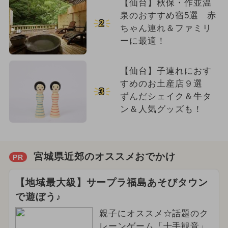
【仙台】秋保・作並温
泉のおすすめ宿5選 赤
2
ちゃん連れ＆ファミリ
ーに最適！
【仙台】子連れにおす
すめのお土産店９選
3
ずんだシェイク＆牛タ
ン＆人気グッズも！
宮城県近郊のオススメおでかけ
PR
【地域最大級】サープラ福島あそびタウン
で遊ぼう♪
親子にオススメ☆話題のク
レーンゲーム「十手観音」