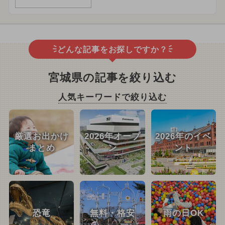
どんな記事をお探しですか？
宮城県の記事を絞り込む
人気キーワードで絞り込む
厳選お出かけ
2026年オープ
2026年のイベ
まとめ
ン
ント
恐竜
無料・格安
雨の日OK