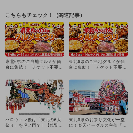
こちらもチェック！（関連記事）
東北6県のご当地グルメが仙
東北6県のご当地グルメが仙
台に集結！ チケット不要の
台に集結！ チケット不要の
「ろっけんグルメまつり」開
「ろっけんグルメまつり」開
催
催
ハロウィン後は「東北の6大
東北6県のお祭り文化が一堂
祭り」を虎ノ門で！【観覧募
に！楽天イーグルス主催「ろ
集中】
っけんまつり」仙台で開催