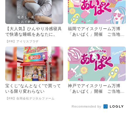
【大人気】ひんやり冷感寝具
福岡でアイスクリーム万博
で快適な睡眠をあなたに。
「あいぱく」開催 ご当地ア
イス大集合
【PR】アイリスプラザ
宝くじ“なんとなく”で買って
神戸でアイスクリーム万博
いる限り変わらない
「あいぱく」開催 ご当地ア
イス大集合
【PR】合同会社デジタルファーム
Recommended by