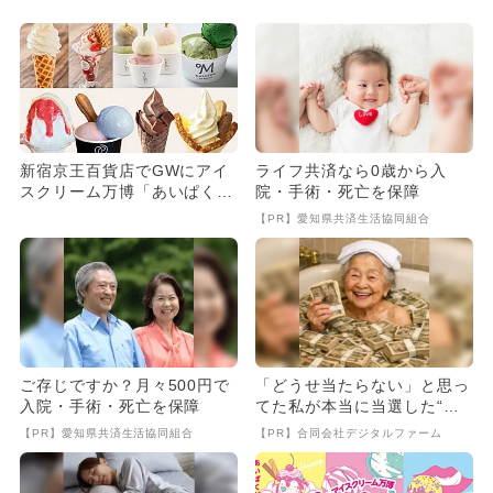
新宿京王百貨店でGWにアイ
ライフ共済なら0歳から入
スクリーム万博「あいぱく」
院・手術・死亡を保障
開催 120種以上のアイス
【PR】愛知県共済生活協同組合
が...
ご存じですか？月々500円で
「どうせ当たらない」と思っ
入院・手術・死亡を保障
てた私が本当に当選した“買
い方”がこれ
【PR】愛知県共済生活協同組合
【PR】合同会社デジタルファーム