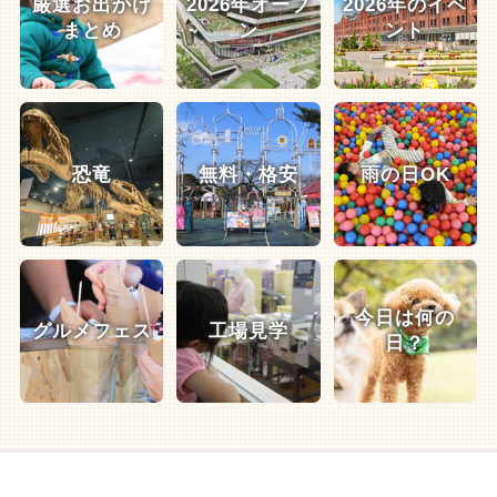
厳選お出かけ
2026年オープ
2026年のイベ
まとめ
ン
ント
恐竜
無料・格安
雨の日OK
今日は何の
グルメフェス
工場見学
日？