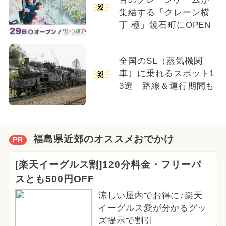
2
集結する「クレーン横
丁 極」鏡石町にOPEN
全国のSL（蒸気機関
車）に乗れるスポット1
3
3選 路線＆運行期間も
福島県近郊のオススメおでかけ
PR
[楽天イーグルス割]120分料金・フリーパ
スとも500円OFF
涼しい屋内でお得に♪楽天
イーグルス愛が分かるグッ
ズ提示で割引