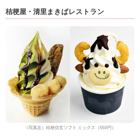
桔梗屋・清里まきばレストラン
（写真左）桔梗信玄ソフト ミックス（550円）