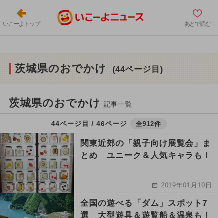
いこーよトップ
あとで読む
茨城県のおでかけ
(44ページ目)
茨城県のおでかけ
記事一覧
44ページ目 / 46ページ
全912件
関東近郊の「親子向け展覧会」ま
とめ ユニーク＆人気キャラも！
2019年01月10日
全国の遊べる「ダム」スポット7
選 大型遊具＆遊覧船＆温泉も！