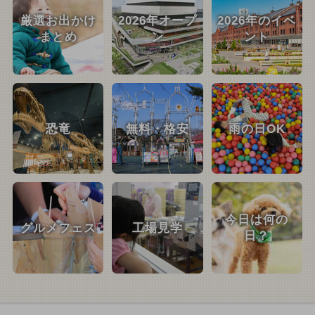
厳選お出かけ
2026年オープ
2026年のイベ
まとめ
ン
ント
恐竜
無料・格安
雨の日OK
今日は何の
グルメフェス
工場見学
日？