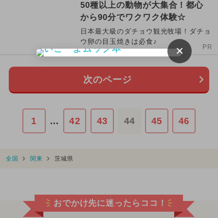
50種以上の動物が大集合！都心
から90分でワクワク体験☆
日本最大級のダチョウ観光牧場！ダチョ
ウ卵の目玉焼きは必食♪
×
PR
次のページ
1
…
42
43
44
45
46
全国
関東
茨城県
おでかけ先に迷ったらココ！