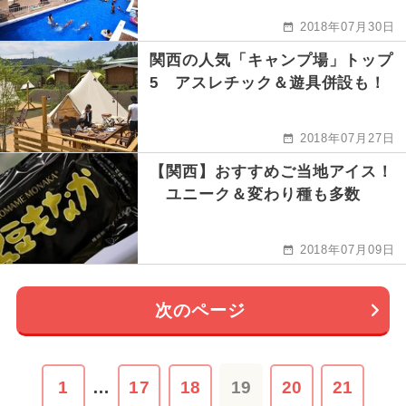
2018年07月30日
関西の人気「キャンプ場」トップ
5 アスレチック＆遊具併設も！
2018年07月27日
【関西】おすすめご当地アイス！
ユニーク＆変わり種も多数
2018年07月09日
次のページ
1
…
17
18
19
20
21