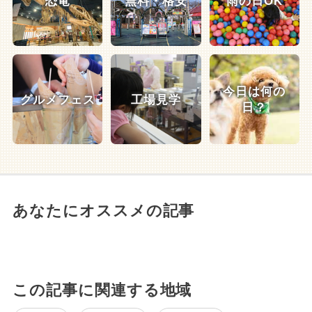
恐竜
無料・格安
雨の日OK
今日は何の
グルメフェス
工場見学
日？
あなたにオススメの記事
この記事に関連する地域