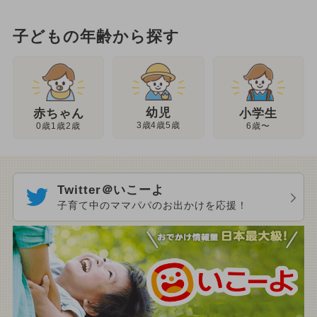
子どもの年齢から探す
幼児
赤ちゃん
小学生
3歳4歳5歳
0歳1歳2歳
6歳〜
Twitter＠いこーよ
子育て中のママパパのお出かけを応援！