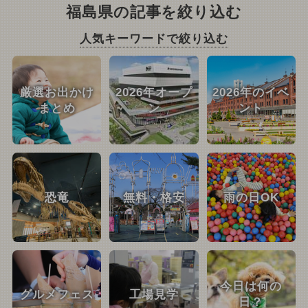
福島県の記事を絞り込む
人気キーワードで絞り込む
厳選お出かけ
2026年オープ
2026年のイベ
まとめ
ン
ント
恐竜
無料・格安
雨の日OK
今日は何の
グルメフェス
工場見学
日？